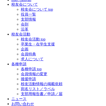
校友会について
校友会について top
役員一覧
支部情報
会則
沿革
校友会活動
校友会活動 top
卒業生・在学生支援
企画
会員特典
求人について
各種申請
各種申請 top
会員情報の変更
後援申請
校友活動情報の掲載依頼
宛名リスト／ラベル
支部用報告書／申請／届
ニュース
お問い合わせ