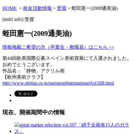
HOME
>
校友活動情報
>
受賞
> 蛭田憲一(2009通美油)
[msb! info]
受賞
蛭田憲一(2009通美油)
情報掲載ご希望の方（卒業生・教職員）はこちら >>
第44回欧美国際公募スペイン美術賞展にて入選されました。
おめでとうございます。
作品名：「静物」アクリル画
【欧州美術クラブ】
http://www.obijias.co.jp/europeanInternationalArt/268.html
現在、開催期間中の情報