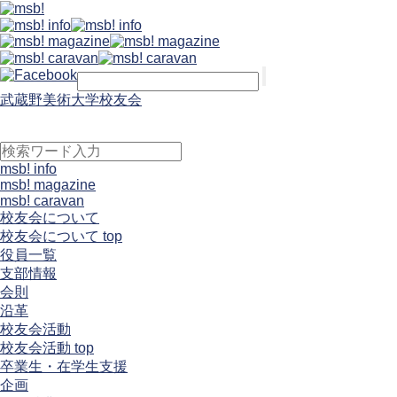
武蔵野美術大学校友会
msb! info
msb! magazine
msb! caravan
校友会について
校友会について top
役員一覧
支部情報
会則
沿革
校友会活動
校友会活動 top
卒業生・在学生支援
企画