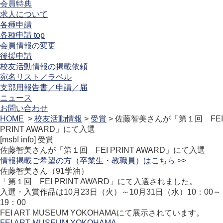
会員特典
求人について
各種申請
各種申請 top
会員情報の変更
後援申請
校友活動情報の掲載依頼
宛名リスト／ラベル
支部用報告書／申請／届
ニュース
お問い合わせ
HOME
>
校友活動情報
>
受賞
> 佐藤智美さんが「第１回 FEI
PRINT AWARD」にて入選
[msb! info]
受賞
佐藤智美さんが「第１回 FEI PRINT AWARD」にて入選
情報掲載ご希望の方（卒業生・教職員）はこちら >>
佐藤智美さん（91学油）
「第１回 FEI PRINT AWARD」にて入選されました。
入選・入賞作品は10月23日（火）～10月31日（水）10：00～
19：00
FEI ART MUSEUM YOKOHAMAにて展示されています。
FEI ART MUSEUM YOKOHAMA