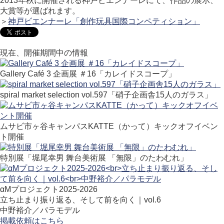
2013年秋に開催される神戸ビエンナーレにて、作品の展示、
大賞等が選ばれます。
＞
神戸ビエンナーレ「創作玩具国際コンペティション」
現在、開催期間中の情報
Gallery Café 3 企画展 ＃16「カレイドスコープ」
spiral market selection vol.597「硝子企画舎15人のガラス」
ムサビ市ヶ谷キャンパスKATTE（かって）キックオフイベン
ト開催
特別展「堀尾幸男 舞台美術展 「無限」のたわむれ」
αMプロジェクト2025-2026
立ち止まり振り返る、そして前を向く｜vol.6
中野裕介／パラモデル
掲載依頼はこちら