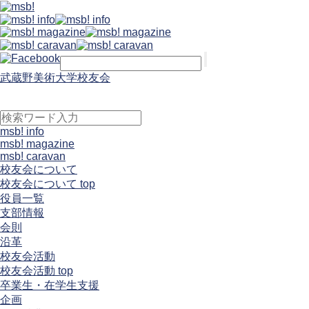
武蔵野美術大学校友会
msb! info
msb! magazine
msb! caravan
校友会について
校友会について top
役員一覧
支部情報
会則
沿革
校友会活動
校友会活動 top
卒業生・在学生支援
企画