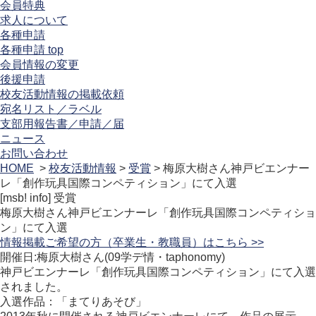
会員特典
求人について
各種申請
各種申請 top
会員情報の変更
後援申請
校友活動情報の掲載依頼
宛名リスト／ラベル
支部用報告書／申請／届
ニュース
お問い合わせ
HOME
>
校友活動情報
>
受賞
> 梅原大樹さん神戸ビエンナー
レ「創作玩具国際コンペティション」にて入選
[msb! info]
受賞
梅原大樹さん神戸ビエンナーレ「創作玩具国際コンペティショ
ン」にて入選
情報掲載ご希望の方（卒業生・教職員）はこちら >>
開催日:梅原大樹さん(09学デ情・taphonomy)
神戸ビエンナーレ「創作玩具国際コンペティション」にて入選
されました。
入選作品：「まてりあそび」