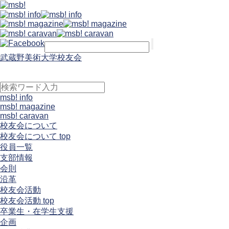
武蔵野美術大学校友会
msb! info
msb! magazine
msb! caravan
校友会について
校友会について top
役員一覧
支部情報
会則
沿革
校友会活動
校友会活動 top
卒業生・在学生支援
企画