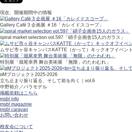
現在、開催期間中の情報
Gallery Café 3 企画展 ＃16「カレイドスコープ」
spiral market selection vol.597「硝子企画舎15人のガラス」
ムサビ市ヶ谷キャンパスKATTE（かって）キックオフイベン
特別展「堀尾幸男 舞台美術展 「無限」のたわむれ」
αMプロジェクト2025-2026
立ち止まり振り返る、そして前を向く｜vol.6
中野裕介／パラモデル
掲載依頼はこちら
msb! info
msb! magazine
msb! caravan
お問い合わせ
校友会について