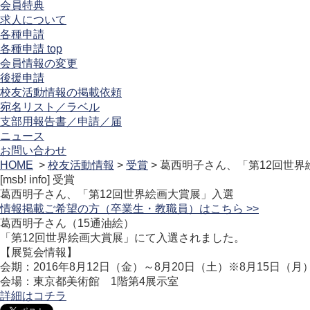
会員特典
求人について
各種申請
各種申請 top
会員情報の変更
後援申請
校友活動情報の掲載依頼
宛名リスト／ラベル
支部用報告書／申請／届
ニュース
お問い合わせ
HOME
>
校友活動情報
>
受賞
> 葛西明子さん、「第12回世
[msb! info]
受賞
葛西明子さん、「第12回世界絵画大賞展」入選
情報掲載ご希望の方（卒業生・教職員）はこちら >>
葛西明子さん（15通油絵）
「第12回世界絵画大賞展」にて入選されました。
【展覧会情報】
会期：2016年8月12日（金）～8月20日（土）※8月15日（
会場：東京都美術館 1階第4展示室
詳細はコチラ