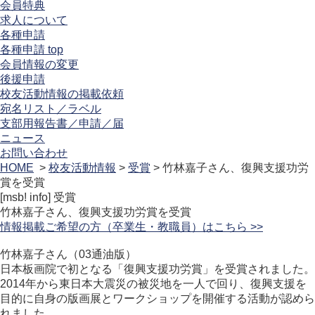
会員特典
求人について
各種申請
各種申請 top
会員情報の変更
後援申請
校友活動情報の掲載依頼
宛名リスト／ラベル
支部用報告書／申請／届
ニュース
お問い合わせ
HOME
>
校友活動情報
>
受賞
> 竹林嘉子さん、復興支援功労
賞を受賞
[msb! info]
受賞
竹林嘉子さん、復興支援功労賞を受賞
情報掲載ご希望の方（卒業生・教職員）はこちら >>
竹林嘉子さん（03通油版）
日本板画院で初となる「復興支援功労賞」を受賞されました。
2014年から東日本大震災の被災地を一人で回り、復興支援を
目的に自身の版画展とワークショップを開催する活動が認めら
れました。