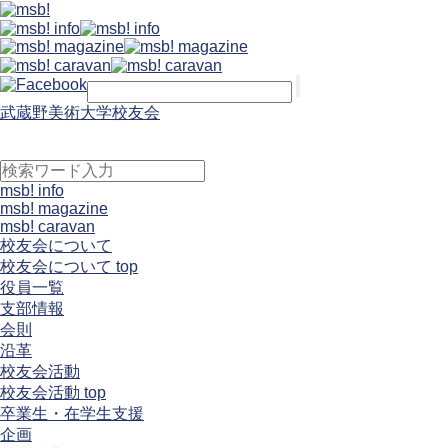
武蔵野美術大学校友会
msb! info
msb! magazine
msb! caravan
校友会について
校友会について top
役員一覧
支部情報
会則
沿革
校友会活動
校友会活動 top
卒業生・在学生支援
企画