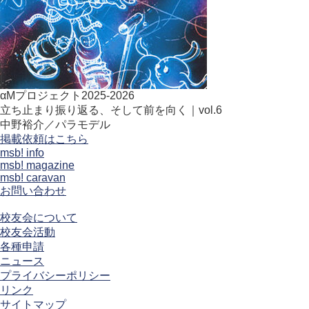
αMプロジェクト2025-2026
立ち止まり振り返る、そして前を向く｜vol.6
中野裕介／パラモデル
掲載依頼はこちら
msb! info
msb! magazine
msb! caravan
お問い合わせ
校友会について
校友会活動
各種申請
ニュース
プライバシーポリシー
リンク
サイトマップ