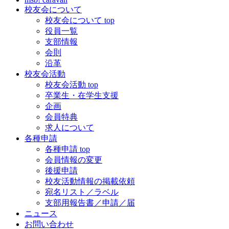
校友会について
校友会について top
役員一覧
支部情報
会則
沿革
校友会活動
校友会活動 top
卒業生・在学生支援
企画
会員特典
求人について
各種申請
各種申請 top
会員情報の変更
後援申請
校友活動情報の掲載依頼
宛名リスト／ラベル
支部用報告書／申請／届
ニュース
お問い合わせ