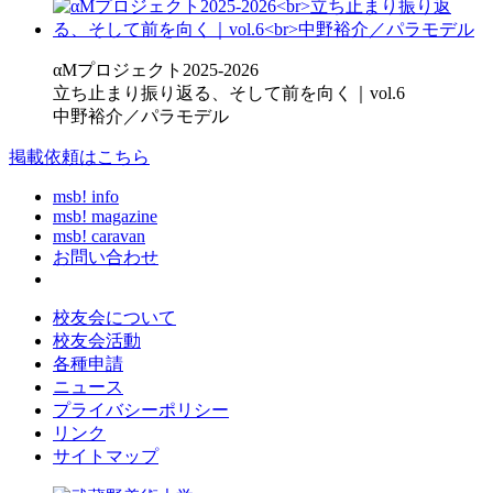
αMプロジェクト2025-2026
立ち止まり振り返る、そして前を向く｜vol.6
中野裕介／パラモデル
掲載依頼はこちら
msb! info
msb! magazine
msb! caravan
お問い合わせ
校友会について
校友会活動
各種申請
ニュース
プライバシーポリシー
リンク
サイトマップ