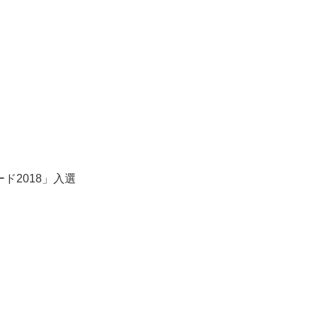
ド2018」入選
）