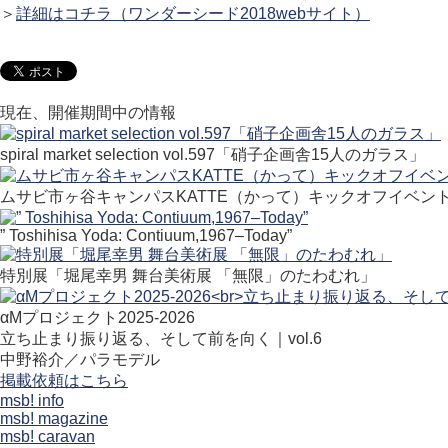
＞
詳細はコチラ（ワンダーシード2018webサイト）
現在、開催期間中の情報
spiral market selection vol.597「硝子企画舎15人のガラス」
ムサビ市ヶ谷キャンパスKATTE（かって）キックオフイベン
” Toshihisa Yoda: Contiuum,1967–Today”
特別展「堀尾幸男 舞台美術展 「無限」のたわむれ」
αMプロジェクト2025-2026
立ち止まり振り返る、そして前を向く｜vol.6
中野裕介／パラモデル
掲載依頼はこちら
msb! info
msb! magazine
msb! caravan