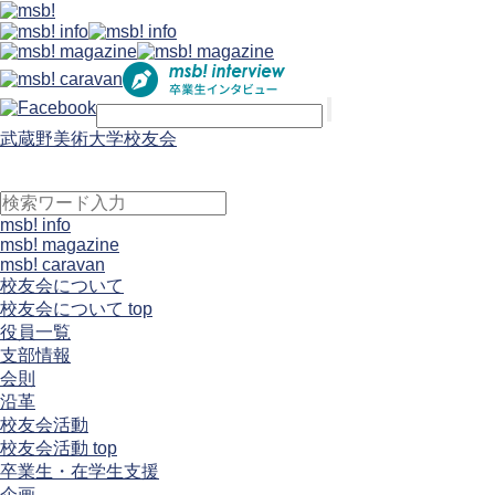
武蔵野美術大学校友会
msb! info
msb! magazine
msb! caravan
校友会について
校友会について top
役員一覧
支部情報
会則
沿革
校友会活動
校友会活動 top
卒業生・在学生支援
企画