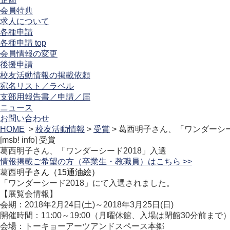
会員特典
求人について
各種申請
各種申請 top
会員情報の変更
後援申請
校友活動情報の掲載依頼
宛名リスト／ラベル
支部用報告書／申請／届
ニュース
お問い合わせ
HOME
>
校友活動情報
>
受賞
> 葛西明子さん、「ワンダーシー
[msb! info]
受賞
葛西明子さん、「ワンダーシード2018」入選
情報掲載ご希望の方（卒業生・教職員）はこちら >>
葛西明
子さん（15通油絵）
「ワンダーシード2018」にて入選されました。
【展覧会情報】
会期：2018年2月24日(土)～2018年3月25日(日)
開催時間：11:00～19:00（月曜休館、入場は閉館30分前まで
会場：トーキョーアーツアンドスペース本郷