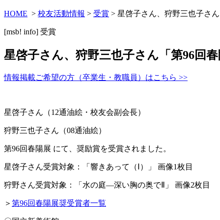
HOME
>
校友活動情報
>
受賞
> 星啓子さん、狩野三也子さん
[msb! info]
受賞
星啓子さん、狩野三也子さん「第96回
情報掲載ご希望の方（卒業生・教職員）はこちら >>
星啓子さん（12通油絵・校友会副会長）
狩野三也子さん（08通油絵）
第96回春陽展 にて、奨励賞を受賞されました。
星啓子さん受賞対象：「響きあって（Ⅰ）」 画像1枚目
狩野さん受賞対象：「水の庭―深い胸の奥でⅡ」 画像2枚目
＞
第96回春陽展奨受賞者一覧