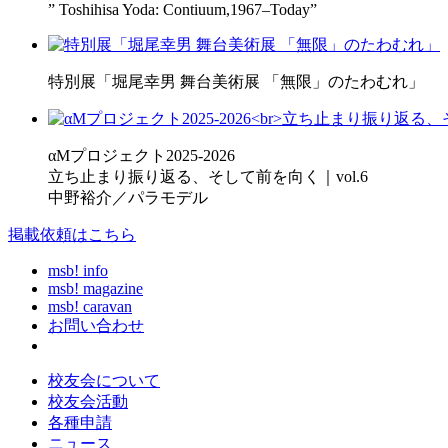
” Toshihisa Yoda: Contiuum,1967–Today”
特別展「堀尾幸男 舞台美術展 「無限」のたわむれ」
αMプロジェクト2025-2026
立ち止まり振り返る、そして前を向く｜vol.6
中野裕介／パラモデル
掲載依頼はこちら
msb! info
msb! magazine
msb! caravan
お問い合わせ
校友会について
校友会活動
各種申請
ニュース