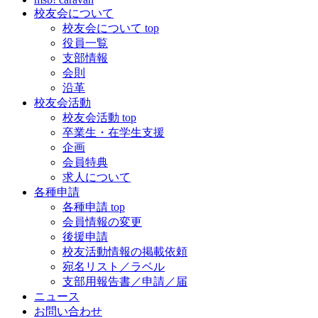
校友会について
校友会について top
役員一覧
支部情報
会則
沿革
校友会活動
校友会活動 top
卒業生・在学生支援
企画
会員特典
求人について
各種申請
各種申請 top
会員情報の変更
後援申請
校友活動情報の掲載依頼
宛名リスト／ラベル
支部用報告書／申請／届
ニュース
お問い合わせ