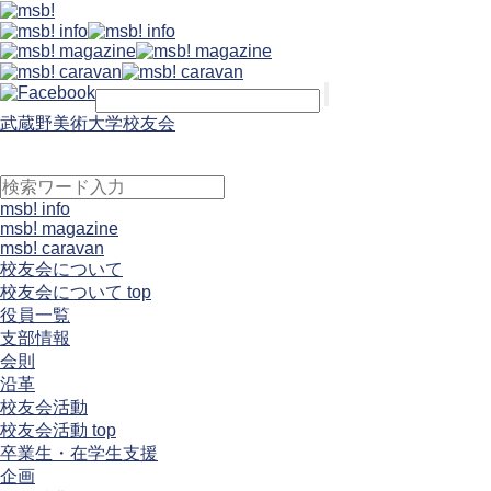
武蔵野美術大学校友会
msb! info
msb! magazine
msb! caravan
校友会について
校友会について top
役員一覧
支部情報
会則
沿革
校友会活動
校友会活動 top
卒業生・在学生支援
企画