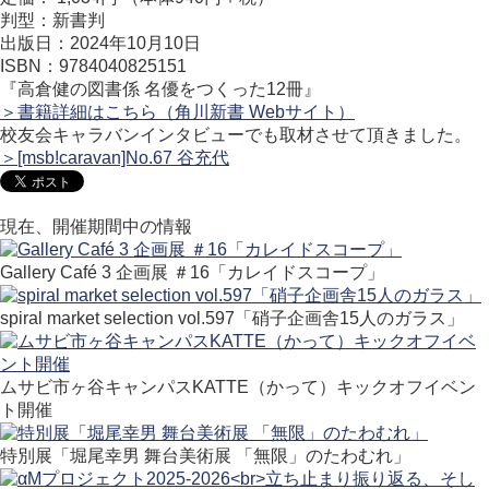
判型：新書判
出版日：2024年10月10日
ISBN：9784040825151
『高倉健の図書係 名優をつくった12冊』
＞書籍詳細はこちら（角川新書 Webサイト）
校友会キャラバンインタビューでも取材させて頂きました。
＞[msb!caravan]No.67 谷充代
現在、開催期間中の情報
Gallery Café 3 企画展 ＃16「カレイドスコープ」
spiral market selection vol.597「硝子企画舎15人のガラス」
ムサビ市ヶ谷キャンパスKATTE（かって）キックオフイベン
ト開催
特別展「堀尾幸男 舞台美術展 「無限」のたわむれ」