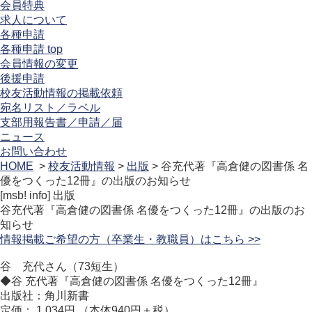
会員特典
求人について
各種申請
各種申請 top
会員情報の変更
後援申請
校友活動情報の掲載依頼
宛名リスト／ラベル
支部用報告書／申請／届
ニュース
お問い合わせ
HOME
>
校友活動情報
>
出版
> 谷充代著『高倉健の図書係 名
優をつくった12冊』の出版のお知らせ
[msb! info]
出版
谷充代著『高倉健の図書係 名優をつくった12冊』の出版のお
知らせ
情報掲載ご希望の方（卒業生・教職員）はこちら >>
谷 充代さん（73短生）
◆谷 充代著『高倉健の図書係 名優をつくった12冊』
出版社：角川新書
定価： 1,034円 （本体940円＋税）