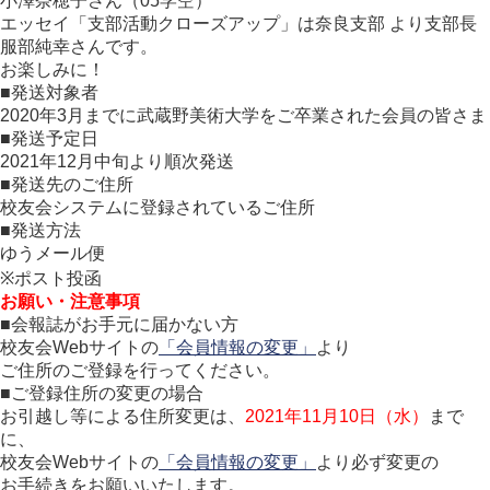
小澤奈穂子さん（05学空）
エッセイ「支部活動クローズアップ」は奈良支部 より支部長
服部純幸さんです。
お楽しみに！
■発送対象者
2020年3月までに武蔵野美術大学をご卒業された会員の皆さま
■発送予定日
2021年12月中旬より順次発送
■発送先のご住所
校友会システムに登録されているご住所
■発送方法
ゆうメール便
※ポスト投函
お願い・注意事項
■会報誌がお手元に届かない方
校友会Webサイトの
「会員情報の変更」
より
ご住所のご登録を行ってください。
■ご登録住所の変更の場合
お引越し等による住所変更は、
2021年11月10日（水）
まで
に、
校友会Webサイトの
「会員情報の変更」
より必ず変更の
お手続きをお願いいたします。