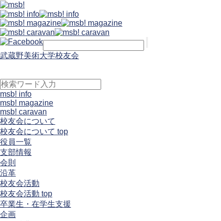
武蔵野美術大学校友会
msb! info
msb! magazine
msb! caravan
校友会について
校友会について top
役員一覧
支部情報
会則
沿革
校友会活動
校友会活動 top
卒業生・在学生支援
企画