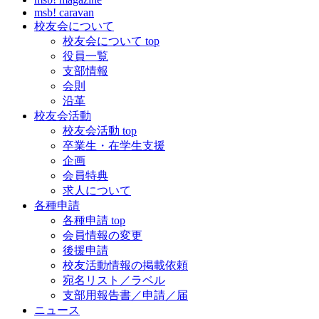
msb! caravan
校友会について
校友会について top
役員一覧
支部情報
会則
沿革
校友会活動
校友会活動 top
卒業生・在学生支援
企画
会員特典
求人について
各種申請
各種申請 top
会員情報の変更
後援申請
校友活動情報の掲載依頼
宛名リスト／ラベル
支部用報告書／申請／届
ニュース