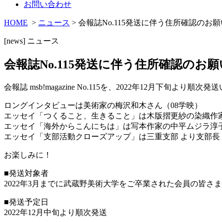
お問い合わせ
HOME
>
ニュース
> 会報誌No.115発送に伴う住所確認のお願
[news]
ニュース
会報誌No.115発送に伴う住所確認のお願
会報誌 msb!magazine No.115を、2022年12月下旬より順次
ロングインタビューは美術家の梅沢和木さん（08学映）
エッセイ「つくること、生きること」は木版摺更紗の染織作家
エッセイ「海外からこんにちは」は写本作家の中平ムジラ淳子
エッセイ「支部活動クローズアップ」は三重支部 より支部長
お楽しみに！
■発送対象者
2022年3月までに武蔵野美術大学をご卒業された会員の皆さま
■発送予定日
2022年12月中旬より順次発送