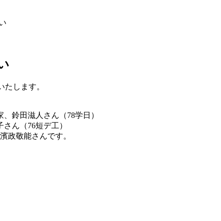
い
い
発送いたします。
、鈴田滋人さん（78学日）
さん（76短デ工）
 濱政敬能さんです。