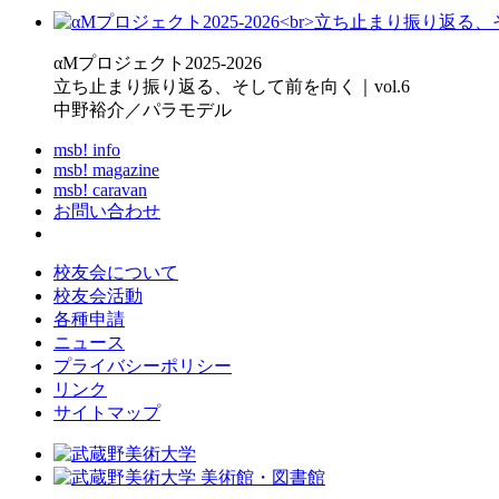
αMプロジェクト2025-2026
立ち止まり振り返る、そして前を向く｜vol.6
中野裕介／パラモデル
msb! info
msb! magazine
msb! caravan
お問い合わせ
校友会について
校友会活動
各種申請
ニュース
プライバシーポリシー
リンク
サイトマップ