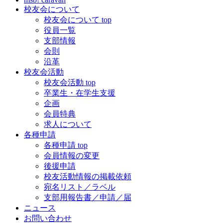
校友会について
校友会について top
役員一覧
支部情報
会則
沿革
校友会活動
校友会活動 top
卒業生・在学生支援
企画
会員特典
求人について
各種申請
各種申請 top
会員情報の変更
後援申請
校友活動情報の掲載依頼
宛名リスト／ラベル
支部用報告書／申請／届
ニュース
お問い合わせ