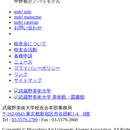
中野裕介／パラモデル
msb! info
msb! magazine
msb! caravan
お問い合わせ
校友会について
校友会活動
各種申請
ニュース
プライバシーポリシー
リンク
サイトマップ
武蔵野美術大学校友会本部事務局
〒162-0843 東京都新宿区市谷田町1-4 8階
Tel :
03-5579-2789
/ Fax : 03-5579-2868
Copyright © Musashino Art University Alumni Association. All Righ