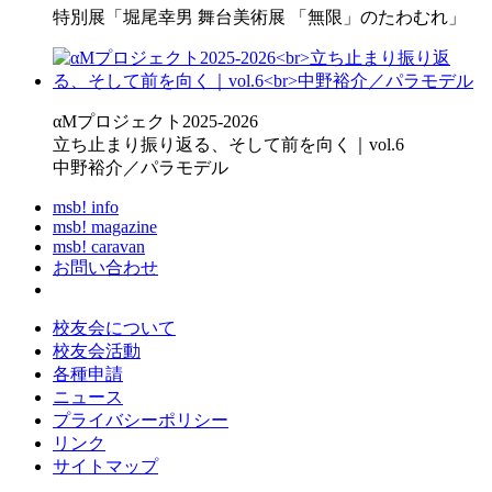
特別展「堀尾幸男 舞台美術展 「無限」のたわむれ」
αMプロジェクト2025-2026
立ち止まり振り返る、そして前を向く｜vol.6
中野裕介／パラモデル
msb! info
msb! magazine
msb! caravan
お問い合わせ
校友会について
校友会活動
各種申請
ニュース
プライバシーポリシー
リンク
サイトマップ