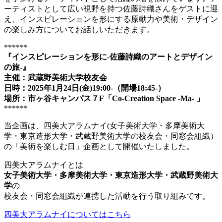
ーティストとして広い視野を持つ佐藤詩織さんをゲストに迎
え、インスピレーションを形にする原動力や美術・デザイン
の楽しみ方についてお話しいただきます。
******
『インスピレーションを形に-佐藤詩織のアートとデザイン
の旅-』
主催：武蔵野美術大学校友会
日時：2025年1月24日(金)19:00-（開場18:45-）
場所：市ヶ谷キャンパス７F「Co-Creation Space -Ma- 」
******
当企画は、四美大アラムナイ(女子美術大学・多摩美術大
学・東京造形大学・武蔵野美術大学の校友会・同窓会組織）
の「美術を楽しむ日」企画として開催いたしました。
四美大アラムナイとは
女子美術大学・多摩美術大学・東京造形大学・武蔵野美術大
学
の
校友会・同窓会組織が連携した活動を行う取り組みです。
四美大アラムナイについてはこちら