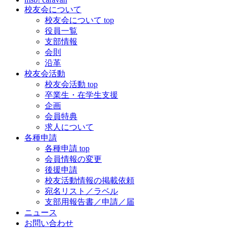
校友会について
校友会について top
役員一覧
支部情報
会則
沿革
校友会活動
校友会活動 top
卒業生・在学生支援
企画
会員特典
求人について
各種申請
各種申請 top
会員情報の変更
後援申請
校友活動情報の掲載依頼
宛名リスト／ラベル
支部用報告書／申請／届
ニュース
お問い合わせ