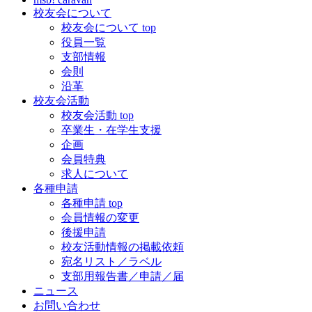
校友会について
校友会について top
役員一覧
支部情報
会則
沿革
校友会活動
校友会活動 top
卒業生・在学生支援
企画
会員特典
求人について
各種申請
各種申請 top
会員情報の変更
後援申請
校友活動情報の掲載依頼
宛名リスト／ラベル
支部用報告書／申請／届
ニュース
お問い合わせ