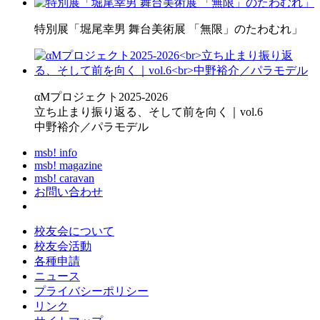
特別展「堀尾幸男 舞台美術展 「無限」のたわむれ」
αMプロジェクト2025-2026
立ち止まり振り返る、そして前を向く｜vol.6
中野裕介／パラモデル
msb! info
msb! magazine
msb! caravan
お問い合わせ
校友会について
校友会活動
各種申請
ニュース
プライバシーポリシー
リンク