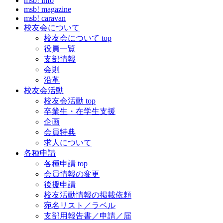
msb! info
msb! magazine
msb! caravan
校友会について
校友会について top
役員一覧
支部情報
会則
沿革
校友会活動
校友会活動 top
卒業生・在学生支援
企画
会員特典
求人について
各種申請
各種申請 top
会員情報の変更
後援申請
校友活動情報の掲載依頼
宛名リスト／ラベル
支部用報告書／申請／届