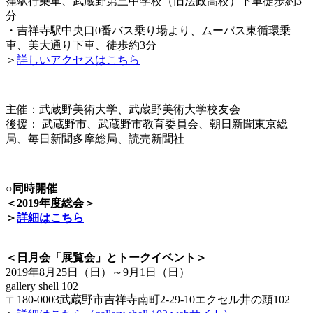
窪駅行乗車、武蔵野第三中学校（旧法政高校）下車徒歩約3
分
・吉祥寺駅中央口0番バス乗り場より、ムーバス東循環乗
車、美大通り下車、徒歩約3分
＞
詳しいアクセスはこちら
–
主催：武蔵野美術大学、武蔵野美術大学校友会
後援： 武蔵野市、武蔵野市教育委員会、朝日新聞東京総
局、毎日新聞多摩総局、読売新聞社
○同時開催
＜2019年度総会＞
＞
詳細はこちら
＜日月会「展覧会」とトークイベント＞
2019年8月25日（日）～9月1日（日）
gallery shell 102
〒180-0003武蔵野市吉祥寺南町2-29-10エクセル井の頭102