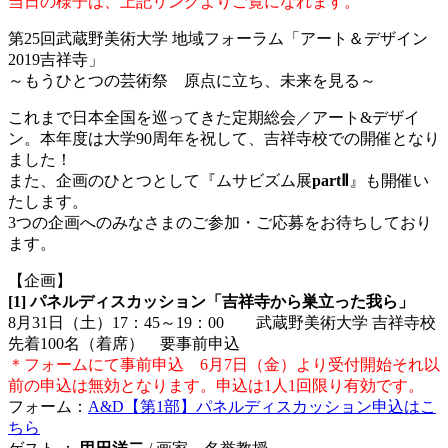
当日の様子は、上記リンクよりご覧になれます。
第25回武蔵野美術大学 地域フォーラム「アート＆デザイン
2019吉祥寺」
～もうひとつの芸術祭 原点に立ち、未来を見る～
これまで日本全国を巡ってきた定期総会／アート&デザイ
ン。本年度は大学90周年を祝して、吉祥寺校での開催となり
ました！
また、企画のひとつとして『ムサビズム展
partⅡ
』も開催い
たします。
3つの企画へのみなさまのご参加・ご応募をお待ちしており
ます。
【企画】
[1]
パネルディスカッション「吉祥寺から巣立った我ら」
8月31日（土）17：45～19：00
武蔵野美術大学 吉祥寺校
先着100名（着席） 要事前申込
＊フォームにて事前申込
6月7日（金）より受付開始それ以
前の申込は無効となります。申込は1人1回限り有効です。
フォーム：
A&D【第1部】パネルディスカッション申込はこ
ちら