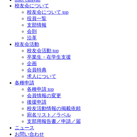
校友会について
校友会について top
役員一覧
支部情報
会則
沿革
校友会活動
校友会活動 top
卒業生・在学生支援
企画
会員特典
求人について
各種申請
各種申請 top
会員情報の変更
後援申請
校友活動情報の掲載依頼
宛名リスト／ラベル
支部用報告書／申請／届
ニュース
お問い合わせ