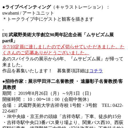
●ライブペインティング
（キャラストレーション）：
uwabami / アートユニット
＊トークライブ中にゲストと観客を描きます
‐
[3] 武蔵野美術大学創立90周年記念企画「ムサビズム展
partⅡ」
※7/10定員に達しましたので〆切らせていただきました。た
くさんのご応募ありがとうございました。
あのスパイラルの展示から6年、『ムサビズム展』が帰って
来ました。
作品を募集いたします！ 募集要項詳細は
コチラ
●招待作家：展示甲田洋二名誉教授 ・ 遠藤彰子名誉教授/客
員教授
期間 ： 2019年8月26日（月）～9月1日（日）
開催時間 ： 10：00〜18：00（会期中無休）
会場 ： 武蔵野美術大学吉祥寺校 1号館・3号館 TEL: 0422-
22-6407
・JR中央線・京王井の頭線「吉祥寺駅」下車、徒歩約15分
・吉祥寺駅中央口3番バス乗り場より、関東バス西10、西荻