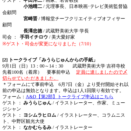
ゲスト ：
甲田洋二
/
画家、名誉教授
ゲスト ：
小池晴二
/
元理事長、日本映画･テレビ美術監督協
会顧問
ゲスト ：
宮崎晋
/ 博報堂チーフクリエイティブオフィサー
顧問
ゲスト ：
長澤忠徳
/ 武蔵野美術大学 学長
司会 ：
手羽イチロウ
/ 美大愛好家
※ゲスト・司会が変更になりました（7/10）
‐
[2
]
トークライブ「みうらじゅんからの手紙」
9月1日（日）13：00～14：30
武蔵野美術大学 吉祥寺校
先着100名（着席） 要事前申込
定員に達しましたので〆
切らせていただきました。
＊フォームにて事前申込
6月7日（金）より受付開始それ以
前の申込は無効となります。申込は1人1回限り有効です。
フォーム：
A&D【第2部】トークライブ申込はこちら
ゲスト ：
みうらじゅん
/ イラストレーター、作家、ミュー
ジシャン
ゲスト ：
ヨシムラヒロム
/ イラストレーター、コラムニス
ト、中野区観光大使
ゲスト ：
なかむらるみ
/ イラストレーター