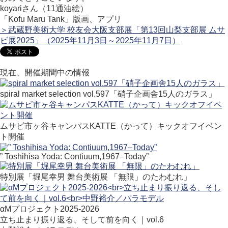
koyariさん（11通油絵）
「Kofu Maru Tank」版画、アプリ
＞武蔵野美術大学 校友会大阪支部展「第13回山梨支部展 ムサ
ビ展2025」（2025年11月3日～2025年11月7日）
現在、開催期間中の情報
spiral market selection vol.597「硝子企画舎15人のガラス」
ムサビ市ヶ谷キャンパスKATTE（かって）キックオフイベン
ト開催
” Toshihisa Yoda: Contiuum,1967–Today”
特別展「堀尾幸男 舞台美術展 「無限」のたわむれ」
αMプロジェクト2025-2026
立ち止まり振り返る、そして前を向く｜vol.6