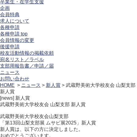
卒業生・在学生支援
企画
会員特典
求人について
各種申請
各種申請 top
会員情報の変更
後援申請
校友活動情報の掲載依頼
宛名リスト／ラベル
支部用報告書／申請／届
ニュース
お問い合わせ
HOME
>
ニュース
>
新人賞
> 武蔵野美術大学校友会 山梨支部
新人賞
[news]
新人賞
武蔵野美術大学校友会 山梨支部 新人賞
武蔵野美術大学校友会山梨支部
「第13回山梨支部展 ムサビ展2025」新人賞
新人賞は、以下の方に決定しました。
おめでとうございます。