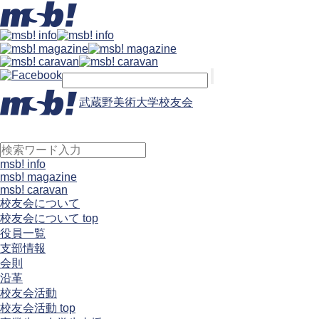
武蔵野美術大学校友会
msb! info
msb! magazine
msb! caravan
校友会について
校友会について top
役員一覧
支部情報
会則
沿革
校友会活動
校友会活動 top