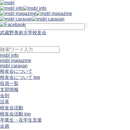
武蔵野美術大学校友会
msb! info
msb! magazine
msb! caravan
校友会について
校友会について top
役員一覧
支部情報
会則
沿革
校友会活動
校友会活動 top
卒業生・在学生支援
企画