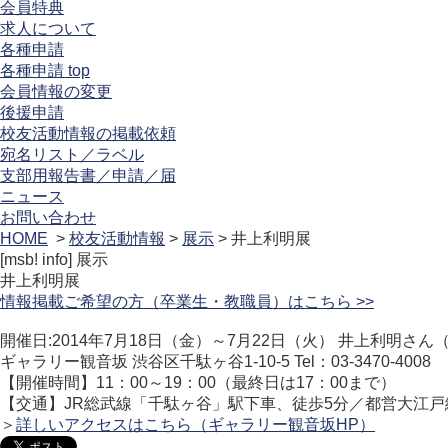
会員特典
求人について
各種申請
各種申請 top
会員情報の変更
後援申請
校友活動情報の掲載依頼
宛名リスト／ラベル
支部用報告書／申請／届
ニュース
お問い合わせ
HOME
>
校友活動情報
>
展示
> 井上利明展
[msb! info]
展示
井上利明展
情報掲載ご希望の方（卒業生・教職員）はこちら >>
開催日:2014年7月18日（金）～7月22日（火） 井上利明さん
ギャラリー観音坂 渋谷区千駄ヶ谷1-10-5 Tel：03-3470-4008
【開催時間】11：00～19：00（最終日は17：00まで）
【交通】JR総武線「千駄ヶ谷」駅下車、徒歩5分／都営大江戸
＞
詳しいアクセスはこちら（ギャラリー観音坂HP）