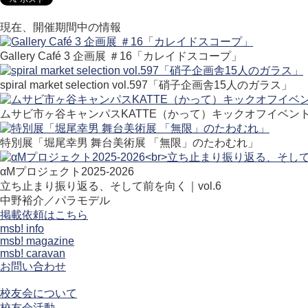
現在、開催期間中の情報
Gallery Café 3 企画展 ＃16「カレイドスコープ」
spiral market selection vol.597「硝子企画舎15人のガラス」
ムサビ市ヶ谷キャンパスKATTE（かって）キックオフイベン
特別展「堀尾幸男 舞台美術展 「無限」のたわむれ」
αMプロジェクト2025-2026
立ち止まり振り返る、そして前を向く｜vol.6
中野裕介／パラモデル
掲載依頼はこちら
msb! info
msb! magazine
msb! caravan
お問い合わせ
校友会について
校友会活動