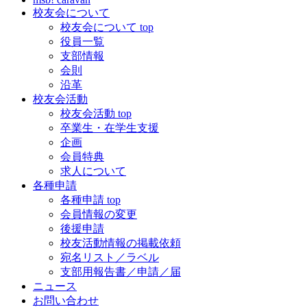
校友会について
校友会について top
役員一覧
支部情報
会則
沿革
校友会活動
校友会活動 top
卒業生・在学生支援
企画
会員特典
求人について
各種申請
各種申請 top
会員情報の変更
後援申請
校友活動情報の掲載依頼
宛名リスト／ラベル
支部用報告書／申請／届
ニュース
お問い合わせ