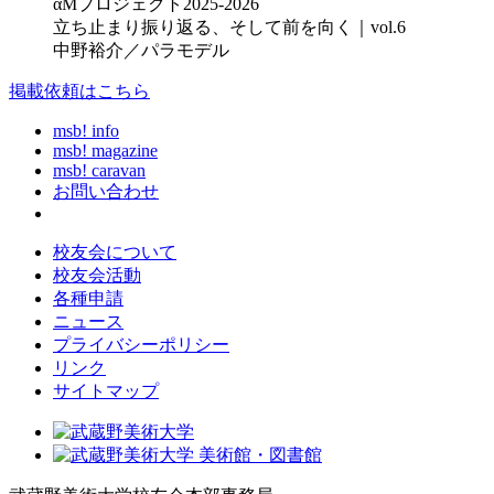
αMプロジェクト2025-2026
立ち止まり振り返る、そして前を向く｜vol.6
中野裕介／パラモデル
掲載依頼はこちら
msb! info
msb! magazine
msb! caravan
お問い合わせ
校友会について
校友会活動
各種申請
ニュース
プライバシーポリシー
リンク
サイトマップ