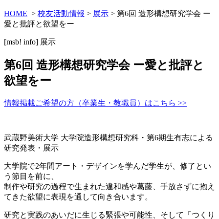
HOME
>
校友活動情報
>
展示
> 第6回 造形構想研究学会 ー
愛と批評と欲望をー
[msb! info]
展示
第6回 造形構想研究学会 ー愛と批評と
欲望をー
情報掲載ご希望の方（卒業生・教職員）はこちら >>
武蔵野美術大学 大学院造形構想研究科・第6期生有志による
研究発表・展示
大学院で2年間アート・デザインを学んだ学生が、修了とい
う節目を前に、
制作や研究の過程で生まれた違和感や葛藤、手放さずに抱え
てきた欲望に表現を通して向き合います。
研究と実践のあいだに生じる緊張や可能性、そして「つくり