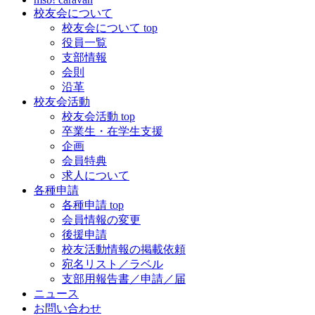
校友会について
校友会について top
役員一覧
支部情報
会則
沿革
校友会活動
校友会活動 top
卒業生・在学生支援
企画
会員特典
求人について
各種申請
各種申請 top
会員情報の変更
後援申請
校友活動情報の掲載依頼
宛名リスト／ラベル
支部用報告書／申請／届
ニュース
お問い合わせ