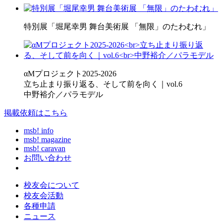
特別展「堀尾幸男 舞台美術展 「無限」のたわむれ」
αMプロジェクト2025-2026
立ち止まり振り返る、そして前を向く｜vol.6
中野裕介／パラモデル
掲載依頼はこちら
msb! info
msb! magazine
msb! caravan
お問い合わせ
校友会について
校友会活動
各種申請
ニュース