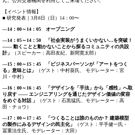
ん。公共交通機関を利用してご来場ください。
【イベント情報】
■️ 研究発表｜3月8日（日）14：00〜
―14：00～14：05
オープニング
―14：05～14：50
「社会実装がうまくいかない…を突破！
―― 動くことと動かないことから探るコミュニティの共設
計」
（スピーカー：高田友紀、新間寛太郎）
―15：00～15：45
「ビジネスパーソンが「アートをつく
る」意味とは」
（ゲスト：中村葵氏、 モデレーター：宮
川・中村）
―16：00～16：45
「デザインを「手法」から「感性」へ取
り戻す ―― エンジニアリングを通じたデザイン価値の変容
をめぐる対話 」
（ゲスト：石黒猛氏、モデレーター：高
田・チョウ）
―17：00～17：45
「つくることは誰のものか？ 建築模型
の製作にみるデザインの民主化」
（ゲスト：平手健一氏・
冨重法生氏、モデレーター：大田）