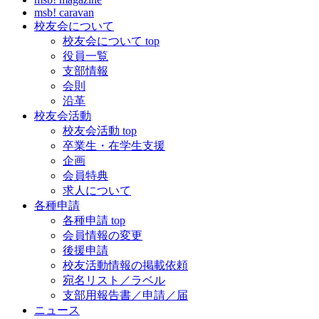
msb! caravan
校友会について
校友会について top
役員一覧
支部情報
会則
沿革
校友会活動
校友会活動 top
卒業生・在学生支援
企画
会員特典
求人について
各種申請
各種申請 top
会員情報の変更
後援申請
校友活動情報の掲載依頼
宛名リスト／ラベル
支部用報告書／申請／届
ニュース