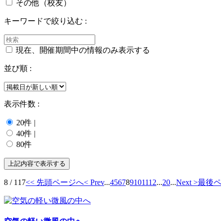
その他（校友）
キーワードで絞り込む :
現在、開催期間中の情報のみ表示する
並び順 :
表示件数 :
20件
|
40件
|
80件
8 / 117
<< 先頭ページへ
< Prev
...
4
5
6
7
8
9
10
11
12
...
20
...
Next >
最後ペ