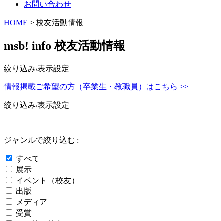
お問い合わせ
HOME
> 校友活動情報
msb! info 校友活動情報
絞り込み/表示設定
情報掲載ご希望の方（卒業生・教職員）はこちら >>
絞り込み/表示設定
ジャンルで絞り込む :
すべて
展示
イベント（校友）
出版
メディア
受賞