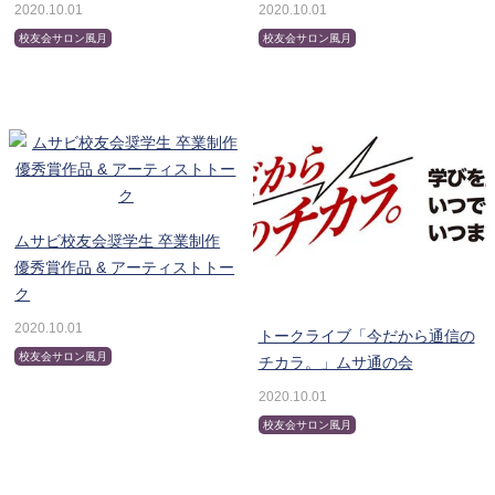
2020.10.01
2020.10.01
校友会サロン風月
校友会サロン風月
ムサビ校友会奨学生 卒業制作
優秀賞作品 & アーティストトー
ク
2020.10.01
トークライブ「今だから通信の
校友会サロン風月
チカラ。」ムサ通の会
2020.10.01
校友会サロン風月