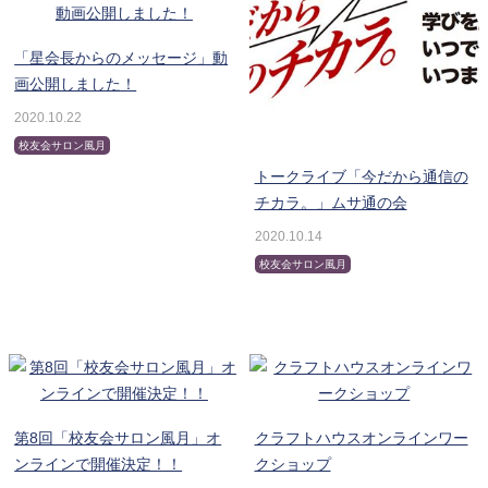
「星会長からのメッセージ」動
画公開しました！
2020.10.22
校友会サロン風月
ニュース
トークライブ「今だから通信の
チカラ。」ムサ通の会
2020.10.14
校友会サロン風月
ニュース
第8回「校友会サロン風月」オ
クラフトハウスオンラインワー
ンラインで開催決定！！
クショップ