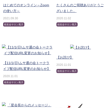
はじめてのオンライン～Zoom
たくさんのご視聴ありがとうご
の使い方～
ざいました。
2021.09.30
2020.11.02
校友会サロン風月
校友会サロン風月
ニュース
【お詫び】
【11/1(日)ムサ通の会トークラ
2020.11.01
イブ配信URL変更のお知らせ】
校友会サロン風月
ニュース
2020.11.01
校友会サロン風月
ニュース