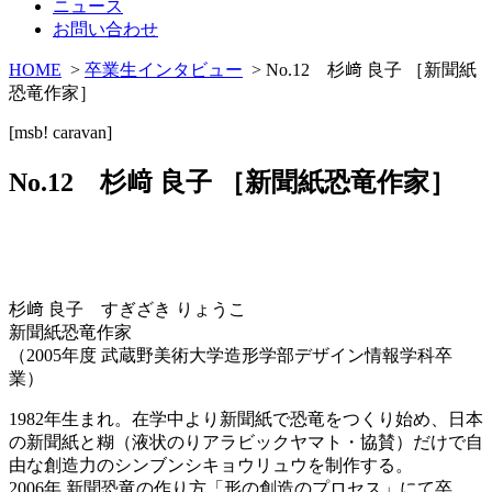
ニュース
お問い合わせ
HOME
>
卒業生インタビュー
> No.12 杉﨑 良子 ［新聞紙
恐竜作家］
[msb! caravan]
No.12 杉﨑 良子 ［新聞紙恐竜作家］
杉﨑 良子 すぎざき りょうこ
新聞紙恐竜作家
（2005年度 武蔵野美術大学造形学部デザイン情報学科卒
業）
1982年生まれ。在学中より新聞紙で恐竜をつくり始め、日本
の新聞紙と糊（液状のりアラビックヤマト・協賛）だけで自
由な創造力のシンブンシキョウリュウを制作する。
2006年 新聞恐竜の作り方「形の創造のプロセス」にて卒