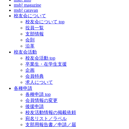
msb! magazine
msb! caravan
校友会について
校友会について top
役員一覧
支部情報
会則
沿革
校友会活動
校友会活動 top
卒業生・在学生支援
企画
会員特典
求人について
各種申請
各種申請 top
会員情報の変更
後援申請
校友活動情報の掲載依頼
宛名リスト／ラベル
支部用報告書／申請／届