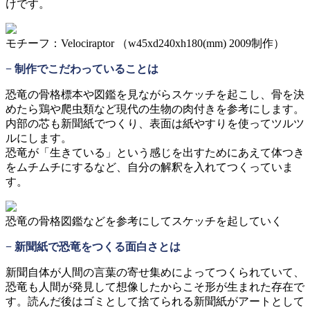
けです。
モチーフ：Velociraptor （w45xd240xh180(mm) 2009制作）
− 制作でこだわっていることは
恐竜の骨格標本や図鑑を見ながらスケッチを起こし、骨を決
めたら鶏や爬虫類など現代の生物の肉付きを参考にします。
内部の芯も新聞紙でつくり、表面は紙やすりを使ってツルツ
ルにします。
恐竜が「生きている」という感じを出すためにあえて体つき
をムチムチにするなど、自分の解釈を入れてつくっていま
す。
恐竜の骨格図鑑などを参考にしてスケッチを起していく
− 新聞紙で恐竜をつくる面白さとは
新聞自体が人間の言葉の寄せ集めによってつくられていて、
恐竜も人間が発見して想像したからこそ形が生まれた存在で
す。読んだ後はゴミとして捨てられる新聞紙がアートとして