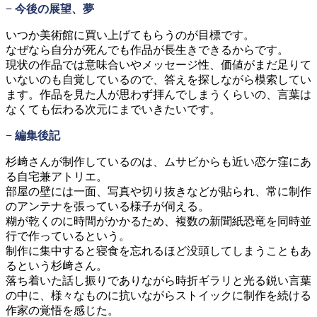
− 今後の展望、夢
いつか美術館に買い上げてもらうのが目標です。
なぜなら自分が死んでも作品が長生きできるからです。
現状の作品では意味合いやメッセージ性、価値がまだ足りて
いないのも自覚しているので、答えを探しながら模索してい
ます。作品を見た人が思わず拝んでしまうくらいの、言葉は
なくても伝わる次元にまでいきたいです。
− 編集後記
杉﨑さんが制作しているのは、ムサビからも近い恋ケ窪にあ
る自宅兼アトリエ。
部屋の壁には一面、写真や切り抜きなどが貼られ、常に制作
のアンテナを張っている様子が伺える。
糊が乾くのに時間がかかるため、複数の新聞紙恐竜を同時並
行で作っているという。
制作に集中すると寝食を忘れるほど没頭してしまうこともあ
るという杉﨑さん。
落ち着いた話し振りでありながら時折ギラリと光る鋭い言葉
の中に、様々なものに抗いながらストイックに制作を続ける
作家の覚悟を感じた。