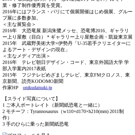
業・修了制作優秀賞を受賞。
2016年にはフランス・パリにて個展開催はじめ個展、グルー
プ展に多数参加。
＜主な展覧会＞
2016年 大恐竜展 新潟朱鷺メッセ、恐竜博2016、ギャラリ
ー上り屋敷（目白）＊ギャラリー上り屋敷企画・凱旋東京展
2015年 武蔵野美術大学×伊勢丹「U-35若手クリエイターに
よるアート・デザインの現在」
＜主なメディア出演＞
2016年 テレビ朝日デザイン・コード、東京外国語大学 学
部入学案内2017表紙
2015年 フジテレビめざましテレビ、東京FMクロノス、東
京新聞、読売KODOMO新聞
作家HP
onikudaisuki.jp
【スライド写真について】
1 ご本人ポートレイト（新聞紙恐竜と一緒に）
2 モチーフ：Tyrannosaurus（w110×d170×h210(mm) 2011制
作）
3 手のひらに乗った新聞紙恐竜