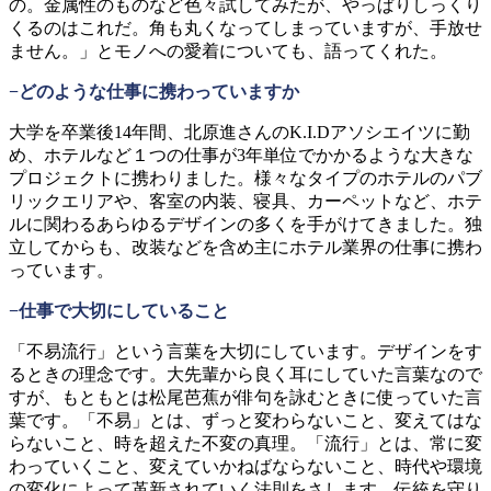
の。金属性のものなど色々試してみたが、やっぱりしっくり
くるのはこれだ。角も丸くなってしまっていますが、手放せ
ません。」とモノへの愛着についても、語ってくれた。
−どのような仕事に携わっていますか
大学を卒業後14年間、北原進さんのK.I.Dアソシエイツに勤
め、ホテルなど１つの仕事が3年単位でかかるような大きな
プロジェクトに携わりました。様々なタイプのホテルのパブ
リックエリアや、客室の内装、寝具、カーペットなど、ホテ
ルに関わるあらゆるデザインの多くを手がけてきました。独
立してからも、改装などを含め主にホテル業界の仕事に携わ
っています。
−仕事で大切にしていること
「不易流行」という言葉を大切にしています。デザインをす
るときの理念です。大先輩から良く耳にしていた言葉なので
すが、もともとは松尾芭蕉が俳句を詠むときに使っていた言
葉です。「不易」とは、ずっと変わらないこと、変えてはな
らないこと、時を超えた不変の真理。「流行」とは、常に変
わっていくこと、変えていかねばならないこと、時代や環境
の変化によって革新されていく法則をさします。伝統を守り