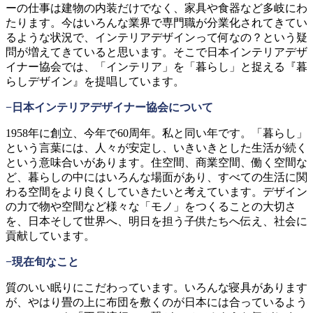
ーの仕事は建物の内装だけでなく、家具や食器など多岐にわ
たります。今はいろんな業界で専門職が分業化されてきてい
るような状況で、インテリアデザインって何なの？という疑
問が増えてきていると思います。そこで日本インテリアデザ
イナー協会では、「インテリア」を「暮らし」と捉える『暮
らしデザイン』を提唱しています。
−日本インテリアデザイナー協会について
1958年に創立、今年で60周年。私と同い年です。「暮らし」
という言葉には、人々が安定し、いきいきとした生活が続く
という意味合いがあります。住空間、商業空間、働く空間な
ど、暮らしの中にはいろんな場面があり、すべての生活に関
わる空間をより良くしていきたいと考えています。デザイン
の力で物や空間など様々な「モノ」をつくることの大切さ
を、日本そして世界へ、明日を担う子供たちへ伝え、社会に
貢献しています。
−現在旬なこと
質のいい眠りにこだわっています。いろんな寝具があります
が、やはり畳の上に布団を敷くのが日本には合っているよう