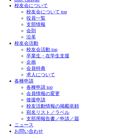
校友会について
校友会について top
役員一覧
支部情報
会則
沿革
校友会活動
校友会活動 top
卒業生・在学生支援
企画
会員特典
求人について
各種申請
各種申請 top
会員情報の変更
後援申請
校友活動情報の掲載依頼
宛名リスト／ラベル
支部用報告書／申請／届
ニュース
お問い合わせ