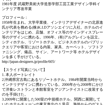
1981年度 武蔵野美術大学造形学部工芸工業デザイン学科イ
ンテリア専攻卒業
プロフィール：
1958年生まれ。大学卒業後、インテリアデザイナーの北原進
氏が代表を務める(株)K.I.Dアソシエイツに入社。ホテルのイ
ンテリアをはじめ、店舗、オフィス等のサインディスプレー
等のデザインに携わる。1996年、(有)アルグレインを設立。
シティホテル、リゾートホテル、ビジネスホテルのパブリッ
クエリアや客室における内装、家具、カーペット、ソフトフ
ァニシング、備品、サイン、アートワーク等 ホテルデザイ
ンを多く手がけている。
http://japan-designers.jp/profile/605/
【スライド写真について】
1. 本人ポートレイト
2.沖縄県宮古島にあるリゾートホテル。1984年開業当時から
インテリデザインに携わっている。2006年から2008年にかけ
て洋食レストランと本館客室をアジアンテイストに改装する
のを手掛けた。
3.2009年に開業した500室の中規模ホテル。関西に展開して
いたホテルチェーンの東京進出の１号店。海外からのゲスト