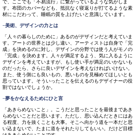
で、ここでも「不易流行」に繋がっているような気がしま
す。布団のカバーなども、抵抗なく寝返りが打てるような素
材にこだわって、睡眠の質を上げたいと意識しています。
−美術、デザインの力とは
「人々の暮らしのために」あるのがデザインだと考えていま
す。アートの世界とは少し違い、アーティストは自身で「完
成」を決めるのに対し、デザインの分野では使う人がモノの
「完成」を決めます。人々が満足するよう、気に入るように
デザインを考えていますが、もし使い手が満足のいかないも
のだったら、さらに良いデザインを考えなければいけない。
また、使う側にも良いもの、悪いものを見極めてほしいとも
思っています。そういったことを伝えるのもデザイナーの役
割ではないでしょうか。
−夢をかなえるためにひと言
「あきらめないこと」。こうだと思ったことを最後まであき
らめないことだと思います。ただし、思い込んだときにはあ
る程度、力を抜くことも大事。そこへ向かう道を一本だと思
い込まないで、たまに道をそれたりしてもいい。だけど目標
はあきらめないことです。