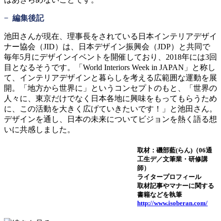
− 編集後記
池田さんが現在、理事長をされている日本インテリアデザイ
ナー協会（JID）は、日本デザイン振興会（JDP）と共同で
毎年5月にデザインイベントを開催しており、2018年には3回
目となるそうです。「World Interiors Week in JAPAN」と称し
て、インテリアデザインと暮らしを考える広範囲な運動を展
開。「地方から世界に」というコンセプトのもと、「世界の
人々に、東京だけでなく日本各地に興味をもってもらうため
に、この活動を大きく広げていきたいです！」と池田さん。
デザインを通し、日本の未来についてビジョンを熱く語る想
いに共感しました。
取材：磯部藍(らん)
（06通
工生デ／
文筆業・研修講
師
）
ライタープロフィール
取材記事やマナーに関する
書籍などを執筆
http://www.isoberan.com/