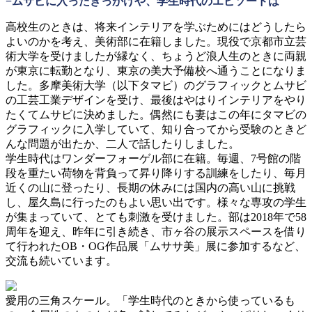
−ムサビに入ったきっかけや、学生時代のエピソードは
高校生のときは、将来インテリアを学ぶためにはどうしたら
よいのかを考え、美術部に在籍しました。現役で京都市立芸
術大学を受けましたが縁なく、ちょうど浪人生のときに両親
が東京に転勤となり、東京の美大予備校へ通うことになりま
した。多摩美術大学（以下タマビ）のグラフィックとムサビ
の工芸工業デザインを受け、最後はやはりインテリアをやり
たくてムサビに決めました。偶然にも妻はこの年にタマビの
グラフィックに入学していて、知り合ってから受験のときど
んな問題が出たか、二人で話したりしました。
学生時代はワンダーフォーゲル部に在籍。毎週、7号館の階
段を重たい荷物を背負って昇り降りする訓練をしたり、毎月
近くの山に登ったり、長期の休みには国内の高い山に挑戦
し、屋久島に行ったのもよい思い出です。様々な専攻の学生
が集まっていて、とても刺激を受けました。部は2018年で58
周年を迎え、昨年に引き続き、市ヶ谷の展示スペースを借り
て行われたOB・OG作品展「ムササ美」展に参加するなど、
交流も続いています。
愛用の三角スケール。「学生時代のときから使っているも