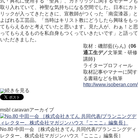
式・典礼に使用する「聖具」、カトリックに関するモチーフも
取り入れていて、神聖な気持ちになる空間でした。日本にカト
リックが入ってきたときに、宣教師がつくった「南蛮漆器」と
よばれる工芸品。「当時はキリスト教にどうしたら興味をもっ
てもらえるかと考えていたと思います。見た人が、わぁ！と思
ってもらえるものを私自身もつくっていきたいです」と語って
いただきました。
取材：磯部藍(らん)
（06
通工生デ／
文筆業・研修
講師
）
ライタープロフィール
取材記事やマナーに関す
る書籍などを執筆
http://www.isoberan.com/
続きを見る
msb! caravanアーカイブ
No.80 中田一会 ［株式会社きてん 共同代表/プランニングディ
レクター、株式会社マガジンハウス『こここ』編集長］