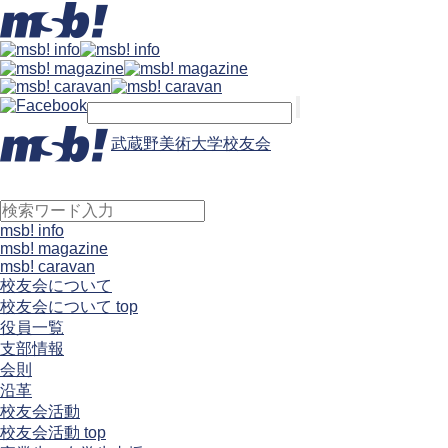
武蔵野美術大学校友会
msb! info
msb! magazine
msb! caravan
校友会について
校友会について top
役員一覧
支部情報
会則
沿革
校友会活動
校友会活動 top