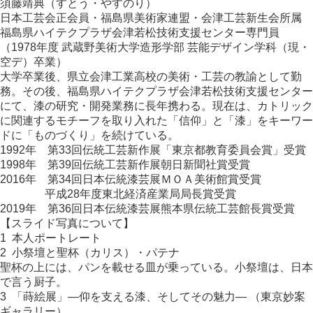
須藤靖典（すとう・やすのり）
日本工芸会正会員・福島県美術家連盟・会津工芸新生会所属
福島県ハイテクプラザ会津若松技術支援センター専門員
（1978年度 武蔵野美術大学造形学部 芸能デザイン学科（現・
空デ）卒業）
大学卒業後、県立会津工業高校の美術・工芸の教諭として勤
務。その後、福島県ハイテクプラザ会津若松技術支援センター
にて、漆の研究・開発業務に長年携わる。現在は、カトリック
に関連するモチーフを取り入れた「信仰」と「漆」をキーワー
ドに「ものづくり」を続けている。
1992年 第33回伝統工芸新作展「東京都教育委員会賞」受賞
1998年 第39回伝統工芸新作展朝日新聞社賞受賞
2016年 第34回日本伝統漆芸展ＭＯＡ美術館賞受賞
ーーーー
平成28年度東北経済産業局局長賞受賞
2019年 第36回日本伝統漆芸展熊本県伝統工芸館長賞受賞
【スライド写真について】
1 本人ポートレート
2 小祭壇と聖杯（カリス）・パテナ
聖杯の上には、パンを載せる皿が乗っている。小祭壇は、日本
で言う厨子。
3 「蒔絵展」―仰を支える漆、そしてその魅力― （東京妙案
ギャラリー）