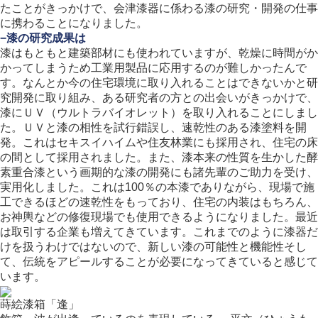
たことがきっかけで、会津漆器に係わる漆の研究・開発の仕事
に携わることになりました。
−漆の研究成果は
漆はもともと建築部材にも使われていますが、乾燥に時間がか
かってしまうため工業用製品に応用するのが難しかったんで
す。なんとか今の住宅環境に取り入れることはできないかと研
究開発に取り組み、ある研究者の方との出会いがきっかけで、
漆にＵＶ（ウルトラバイオレット）を取り入れることにしまし
た。ＵＶと漆の相性を試行錯誤し、速乾性のある漆塗料を開
発。これはセキスイハイムや住友林業にも採用され、住宅の床
の間として採用されました。また、漆本来の性質を生かした酵
素重合漆という画期的な漆の開発にも諸先輩のご助力を受け、
実用化しました。これは100％の本漆でありながら、現場で施
工できるほどの速乾性をもっており、住宅の内装はもちろん、
お神輿などの修復現場でも使用できるようになりました。最近
は取引する企業も増えてきています。これまでのように漆器だ
けを扱うわけではないので、新しい漆の可能性と機能性そし
て、伝統をアピールすることが必要になってきていると感じて
います。
蒔絵漆箱「逢」