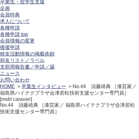
卒業生・在学生支援
企画
会員特典
求人について
各種申請
各種申請 top
会員情報の変更
後援申請
校友活動情報の掲載依頼
宛名リスト／ラベル
支部用報告書／申請／届
ニュース
お問い合わせ
HOME
>
卒業生インタビュー
> No.44 須藤靖典 ［漆芸家／
福島県ハイテクプラザ会津若松技術支援センター専門員］
[msb! caravan]
No.44 須藤靖典 ［漆芸家／ 福島県ハイテクプラザ会津若松
技術支援センター専門員］