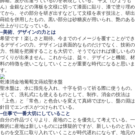
飾箱。波が出逢っているのを表現している。 平文（ひょうも
ん）金銀などの薄板を文様に切って漆面に貼り、漆で塗り埋め
てから、その部分を研ぎ出すなどして文様を表す技法と、研出
蒔絵を併用したもの。黒い部分は砂糖炭が用いられ、艶のある
仕上がりになっている。
−美術、デザインの力とは
希望です！楽しさと期待。今までのイメージを覆すことができ
るデザインの力。デザインは表面的なものだけでなく、技術の
力、性能を把握することも大切で、そうでなければ優しいもの
づくりが出来ません。これからは、益々、デザインと機能、材
料の特徴を使いこなしていくことが重要な時代になると思いま
す。
乾漆消金地葡萄文蒔絵聖水盤
聖水盤は、水に指先を入れ、十字を切って祈る際に使うもの。
そして、洗礼式にも使えるものとして、制作。消金の技法は
「上色」と「常色」と色合いを変えて真綿でぼかし、盤の淵は
針目でエンボスがつけられている。
−仕事で一番大切にしていること
自分の作品づくりより、産地のことを優先して考えている。一
般的に産地は新しいものには懐疑的ですが、新しいものと古い
ものを交互に取り入れていくことが時代遅れにならず、地元の