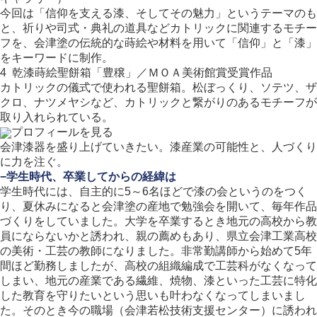
今回は「信仰を支える漆、そしてその魅力」というテーマのも
と、祈りや司式・典礼の道具などカトリックに関連するモチー
フを、会津塗の伝統的な蒔絵や材料を用いて「信仰」と「漆」
をキーワードに制作。
4 乾漆蒔絵聖餅箱「豊穣」／ＭＯＡ美術館賞受賞作品
カトリックの儀式で使われる聖餅箱。松ぼっくり、ソテツ、ザ
クロ、ナツメヤシなど、カトリックと繋がりのあるモチーフが
取り入れられている。
プロフィールを見る
会津漆器を盛り上げていきたい。漆産業の可能性と、人づくり
に力を注ぐ。
−学生時代、卒業してからの経緯は
学生時代には、自主的に5～6名ほどで漆の会というのをつく
り、夏休みになると会津塗の産地で勉強会を開いて、毎年作品
づくりをしていました。大学を卒業するとき地元の高校から教
員にならないかと誘われ、親の薦めもあり、県立会津工業高校
の美術・工芸の教師になりました。非常勤講師から始めて5年
間ほど勤務しましたが、高校の組織編成で工芸科がなくなって
しまい、地元の産業である繊維、焼物、漆といった工芸に特化
した教育を守りたいという思いも叶わなくなってしまいまし
た。そのとき今の職場（会津若松技術支援センター）に誘われ