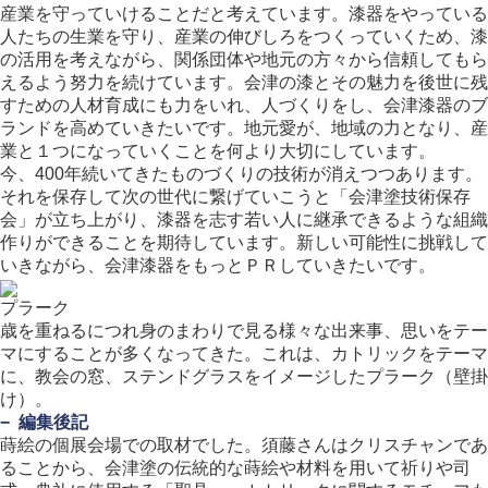
産業を守っていけることだと考えています。漆器をやっている
人たちの生業を守り、産業の伸びしろをつくっていくため、漆
の活用を考えながら、関係団体や地元の方々から信頼してもら
えるよう努力を続けています。会津の漆とその魅力を後世に残
すための人材育成にも力をいれ、人づくりをし、会津漆器のブ
ランドを高めていきたいです。地元愛が、地域の力となり、産
業と１つになっていくことを何より大切にしています。
今、400年続いてきたものづくりの技術が消えつつあります。
それを保存して次の世代に繋げていこうと「会津塗技術保存
会」が立ち上がり、漆器を志す若い人に継承できるような組織
作りができることを期待しています。新しい可能性に挑戦して
いきながら、会津漆器をもっとＰＲしていきたいです。
プラーク
歳を重ねるにつれ身のまわりで見る様々な出来事、思いをテー
マにすることが多くなってきた。これは、カトリックをテーマ
に、教会の窓、ステンドグラスをイメージしたプラーク（壁掛
け）。
− 編集後記
蒔絵の個展会場での取材でした。須藤さんはクリスチャンであ
ることから、会津塗の伝統的な蒔絵や材料を用いて祈りや司