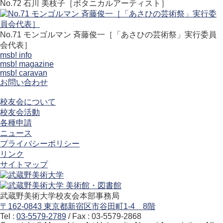
No.72 石川 美枝子［ボタニカルアーティスト］
No.71 モンゴルマン 斉藤俊一［「あさひの芸術祭」実行委員
会代表］
msb! info
msb! magazine
msb! caravan
お問い合わせ
校友会について
校友会活動
各種申請
ニュース
プライバシーポリシー
リンク
サイトマップ
武蔵野美術大学校友会本部事務局
〒162-0843 東京都新宿区市谷田町1-4 8階
Tel :
03-5579-2789
/ Fax : 03-5579-2868