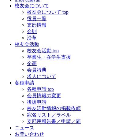
校友会について
校友会について top
役員一覧
支部情報
会則
沿革
校友会活動
校友会活動 top
卒業生・在学生支援
企画
会員特典
求人について
各種申請
各種申請 top
会員情報の変更
後援申請
校友活動情報の掲載依頼
宛名リスト／ラベル
支部用報告書／申請／届
ニュース
お問い合わせ