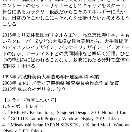
コンサートのセットデザイナーとしてキャリアをスタート。
舞台にあるカラクリ、仮設だからこそのエネルギーに惹か
れ、日常のそこかしこにもそれらを仕掛けたいと考えるよう
になる。
2015年より立体集団ガリネルを主宰。私立恵比寿中学、もも
いろクローバーZなどの大規模な舞台美術から、大手百貨店
のディスプレイデザイン、パッケージデザイン、ビデオアー
トのほか、アーティストとの共同制作など幅広く活躍。ひと
つの枠組みに捉われることなく、多岐にわたる分野で立体や
空間を手掛ける。
1995年 武蔵野美術大学造形学部建築学科 卒業
2008年 文化庁メディア芸術祭 審査委員会推薦作品 受賞
2015年 株式会社ガリネル 設立
【スライド写真について】
1.本人ポートレイト
2.「EBICHU Keikiiii tour」Stage Set Design 2016 Notional Tour
3.「GOLITE Launch Project」Window Display 2019 Tokyo
4.「Mitsukoshi Isetan JAPAN SENSES」x Kahori Maki Window
Display 2017 Tokyo