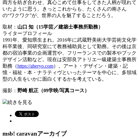
両方を紡ぎ合わせ、真心こめて仕事をしてきた人柄が現れて
いたように思う。きっとこれからも、たくさんの南さん
の“ワクワク”が、世界の人を魅了することだろう。
取材：
山口 知（15学芸／建築士事務所勤務）
ライタープロフィール
1991年、愛知県生まれ。2016年に武蔵野美術大学芸術文化学
科卒業後、同研究室にて教務補助員として勤務。その後は京
都の宿泊事業の企画運営や、フリーランスでの製本やブック
デザイン活動など。現在は安部良アトリエ一級建築士事務所
勤務（
https://aberyo.com
）。アート・デザイン・建築・記
憶・福祉・本・ナラティヴといったテーマを中心に、多領域
型の人生をいかに面白くするかを考えている。
撮影：
野崎 航正（09学映/写真コース）
続きを見る
msb! caravanアーカイブ