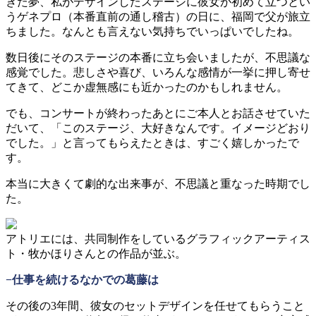
きた夢、私がデザインしたステージに彼女が初めて立つとい
うゲネプロ（本番直前の通し稽古）の日に、福岡で父が旅立
ちました。なんとも言えない気持ちでいっぱいでしたね。
数日後にそのステージの本番に立ち会いましたが、不思議な
感覚でした。悲しさや喜び、いろんな感情が一挙に押し寄せ
てきて、どこか虚無感にも近かったのかもしれません。
でも、コンサートが終わったあとにご本人とお話させていた
だいて、「このステージ、大好きなんです。イメージどおり
でした。」と言ってもらえたときは、すごく嬉しかったで
す。
本当に大きくて劇的な出来事が、不思議と重なった時期でし
た。
アトリエには、共同制作をしているグラフィックアーティス
ト・牧かほりさんとの作品が並ぶ。
−仕事を続けるなかでの葛藤は
その後の3年間、彼女のセットデザインを任せてもらうこと