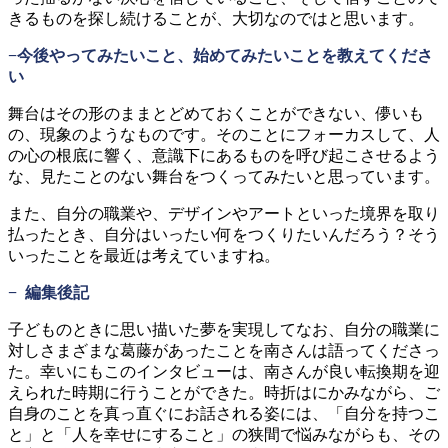
きるものを探し続けることが、大切なのではと思います。
−今後やってみたいこと、始めてみたいことを教えてくださ
い
舞台はその形のままとどめておくことができない、儚いも
の、現象のようなものです。そのことにフォーカスして、人
の心の根底に響く、意識下にあるものを呼び起こさせるよう
な、見たことのない舞台をつくってみたいと思っています。
また、自分の職業や、デザインやアートといった境界を取り
払ったとき、自分はいったい何をつくりたいんだろう？そう
いったことを最近は考えていますね。
− 編集後記
子どものときに思い描いた夢を実現してなお、自分の職業に
対しさまざまな葛藤があったことを南さんは語ってくださっ
た。幸いにもこのインタビューは、南さんが良い転換期を迎
えられた時期に行うことができた。時折はにかみながら、ご
自身のことを真っ直ぐにお話される姿には、「自分を持つこ
と」と「人を幸せにすること」の狭間で悩みながらも、その