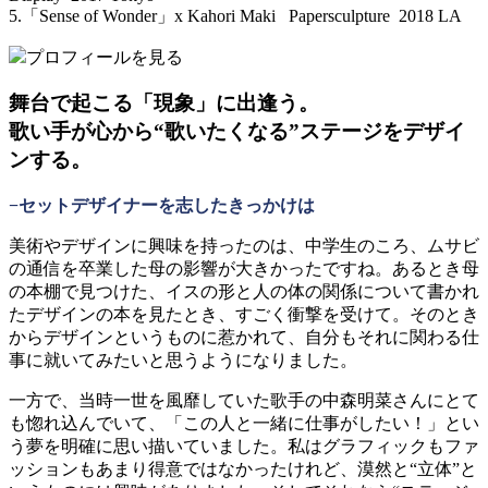
5.「Sense of Wonder」x Kahori Maki Papersculpture 2018 LA
プロフィールを見る
舞台で起こる「現象」に出逢う。
歌い手が心から“歌いたくなる”ステージをデザイ
ンする。
−セットデザイナーを志したきっかけは
美術やデザインに興味を持ったのは、中学生のころ、ムサビ
の通信を卒業した母の影響が大きかったですね。あるとき母
の本棚で見つけた、イスの形と人の体の関係について書かれ
たデザインの本を見たとき、すごく衝撃を受けて。そのとき
からデザインというものに惹かれて、自分もそれに関わる仕
事に就いてみたいと思うようになりました。
一方で、当時一世を風靡していた歌手の中森明菜さんにとて
も惚れ込んでいて、「この人と一緒に仕事がしたい！」とい
う夢を明確に思い描いていました。私はグラフィックもファ
ッションもあまり得意ではなかったけれど、漠然と“立体”と