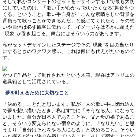
そして私がコンサートのセットをデザインする上で最も大切
にしているのは、「歌い手が心から“歌いたくなる”舞台をつ
くる」ということ。歌い手自身が「こんな素晴らしい背景を
背負って歌うことができるんだ」と感じてくれたら、その想
いや自信は必ず観客に伝わって、イメージをはるかに超えた
“現象”が巻き起こる。舞台にはそういう力があります。
私がセットデザインしたステージでその“現象”を目の当たり
にするときのワクワク感…、これは何にも代えがたいもので
す。
かつて作品として制作されたという木箱。現在はアトリエの
道具箱として活用されている。
−夢を叶えるために大切なこと
「決める」ことだと思います。私が一人の歌い手に惚れ込ん
で夢を想い描いたとき、私はすでに「そうなる人」になって
いました。自分が日本人であることや、父と母の娘であるこ
と、そういう変えられない宿命のように、「なりたい」と思
うより「自分はそれをやる人になる」と決めること。そうい
った揺るがない決心を宿していること、そして宿すことので