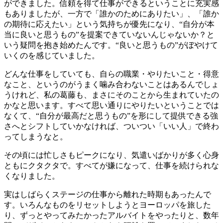
ができました。信頼を得て仕事ができるということに充実感
もありましたが、一方で「誰かのためにありたい」、「誰か
の期待に応えたい」という気持ちが優先になり、“自分が本
当に良いと思うもの”を提案できていないんじゃないか？と
いう疑問を抱き始めたんです。“良いと思うもの”がぼやけて
いくのを感じていました。
どんな仕事をしていても、自らの職業・やりたいこと・得意
なこと、というのがうまく噛み合わないことはあるんでしょ
うけれど、私の葛藤も、まさにそのことから生まれていたの
かなと思います。すべて思い通りにやりたいということでは
なくて、“自分が最高だと思うもの”を形にして提供できる強
さへとシフトしていかなければ、ついつい「いい人」で終わ
ってしまうなと。
その頃には忙しさもピークになり、気遣いばかりが多く心身
ともにクタクタで。すべてが嫌になって、仕事を続けられな
くなりました。
実はしばらくステージの仕事から離れた時期もあったんで
す。いろんなものをリセットしようとヨーロッパを旅した
り、ずっとやってみたかったアルバイトをやったりと、数年