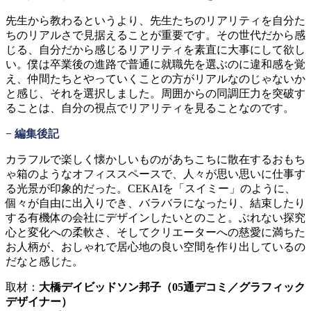
先生から教わるというより、先生たちのリアリティを自分た
ちのリアルさで見据えることが重要です。その世代だから感
じる、自分だから感じるリアリティを素直に大事にして欲し
い。僕は卒業後の進路で普通に就職先を選ぶのに違和感を覚
え、仲間たちとやっていくことの方がリアルなのじゃないか
と感じ、それを選択しました。周囲からの同調圧力を突破す
ることは、自分の視点でリアリティを見ることなのです。
− 編集後記
カラフルで楽しく懐かしいものがあちこちに散在するおもち
ゃ箱のようなオフィススペースで、人々が思い思いに仕事す
る光景が印象的だった。CEKAIを「スイミー」のように、
個々が自由に出入りでき、バラバラになったり、結束したり
する有機体の会社にデザインしたいとのこと。ぶれない探究
心と変化への柔軟さ、そしてクリエーターへの慈愛に満ちた
お人柄が、おしゃれで居心地の良い空間を作り出しているの
だなと感じた。
取材：
大橋デイビッドソン邦子（05通デコミ／グラフィック
デザイナー）