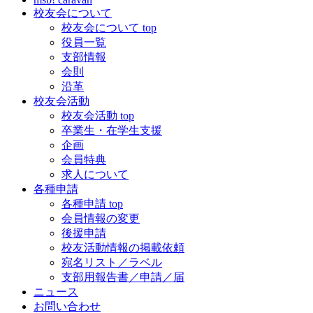
校友会について
校友会について top
役員一覧
支部情報
会則
沿革
校友会活動
校友会活動 top
卒業生・在学生支援
企画
会員特典
求人について
各種申請
各種申請 top
会員情報の変更
後援申請
校友活動情報の掲載依頼
宛名リスト／ラベル
支部用報告書／申請／届
ニュース
お問い合わせ