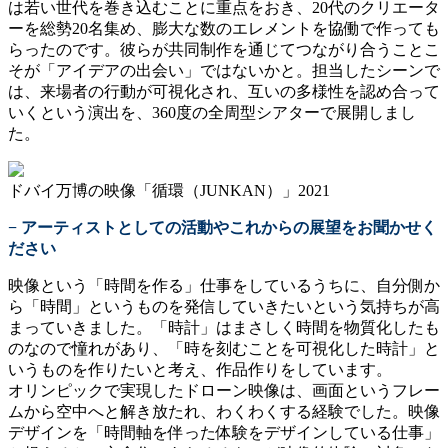
は若い世代を巻き込むことに重点をおき、20代のクリエータ
ーを総勢20名集め、膨大な数のエレメントを協働で作っても
らったのです。彼らが共同制作を通じてつながり合うことこ
そが「アイデアの出会い」ではないかと。担当したシーンで
は、来場者の行動が可視化され、互いの多様性を認め合って
いくという演出を、360度の全周型シアターで展開しまし
た。
ドバイ万博の映像「循環（JUNKAN）」2021
− アーティストとしての活動やこれからの展望をお聞かせく
ださい
映像という「時間を作る」仕事をしているうちに、自分側か
ら「時間」というものを発信していきたいという気持ちが高
まっていきました。「時計」はまさしく時間を物質化したも
のなので憧れがあり、「時を刻むことを可視化した時計」と
いうものを作りたいと考え、作品作りをしています。
オリンピックで実現したドローン映像は、画面というフレー
ムから空中へと解き放たれ、わくわくする経験でした。映像
デザインを「時間軸を伴った体験をデザインしている仕事」