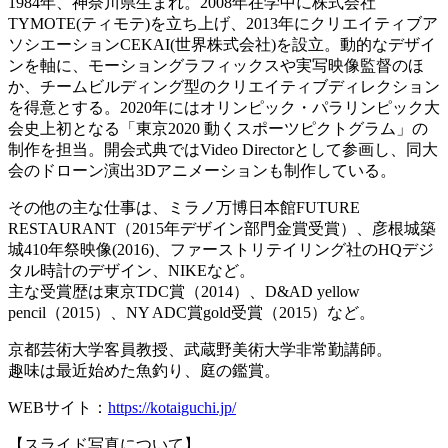
1984年、神奈川県生まれ。2008年在学中に株式会社
TYMOTE(ティモテ)を立ち上げ、2013年にクリエイティブア
ソシエーションCEKAI(世界株式会社)を設立。動的なデザイ
ンを軸に、モーショングラフィックスや実写映像監督のほ
か、チームビルディング型のクリエイティブディレクション
を得意とする。2020年にはオリンピック・パラリンピック大
会史上初となる「東京2020 動くスポーツピクトグラム」の
制作を担当。開会式典ではVideo Directorとして参画し、同大
会のドローン演出3Dアニメーションも制作している。
その他の主な仕事は、ミラノ万博日本館FUTURE
RESTAURANT（2015年デザイン部門金賞受賞）、彦根城築
城410年祭映像(2016)、ファーストリテイリング社のHQデジ
タル時計のデザイン、NIKEなど。
主な受賞歴は東京TDC賞（2014）、D&AD yellow
pencil（2015）、NY ADC賞gold受賞（2015）など。
京都芸術大学客員教授、武蔵野美術大学非常勤講師。
趣味は最近始めた魚釣り、庭の鑑賞。
WEBサイト：
https://kotaiguchi.jp/
【スライド写真について】