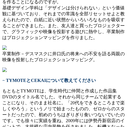
を作ることになるのですが。
基礎デザイン学科は「デザインは分けられない」という価値
観に基づいており、それまでの常識を全部リセットせよと教
えられたので、白紙に近い状態からいろいろなものを吸収す
ることができました。また、友人達と買ったプロジェクター
で、グラフィックや映像を投影する遊びに熱中し、卒業制作
はプロジェクションマッピングを作りました。
卒業制作－デスマスクに井口氏の将来への不安を語る両親の
映像を投射したプロジェクションマッピング。
− TYMOTEとCEKAIについて教えてください
もともとTYMOTEは、学生時代に仲間と作成した作品集
DVDのタイトル名でした。それから同じチームで起業する
ことになり、そのまま社名に。「20代をできるところまで楽
しくやろう」というノリで始まったものの、ゼロからのスタ
ートだったので、初めのうちはぎりぎり食いつないでいたの
です。でも徐々に実績を重ね、2009年には伊勢丹新宿店のイ
ベントで、大規模な店内装飾を任されました。転機となった