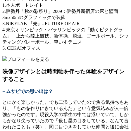
1.本人ポートレイト
2.伊勢丹「秋の彩祭り」2009：伊勢丹新宿店の床と壁面
3mx50mのグラフィックで装飾
3.NIKELAB 『先』- FUTURE OF AIR
4.東京オリンピック・パラリンピックの「動くピクトグラ
ム」：上から陸上競技、新体操、飛込、ゴールボール、シッ
ティングバレーボール、車いすテニス
5. CEKAIオフィス
プロフィールを見る
映像デザインとは時間軸を伴った体験をデザイン
すること
− ムサビでの思い出は？
とにかく楽しかった。でも二浪していたので焦る気持ちもあ
り、「ものを作りにきているんだ」という意気込みが人一倍
強かったのです。現役入学の学生の中では浮いていて、しか
もかなり尖っていたので「殺し屋の目をしている」なんて言
われたことも（笑）。同じ目つきをしていた仲間と後に会社