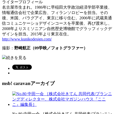
ライタープロフィール
名古屋市生まれ。1986年に早稲田大学政治経済学部卒業後、
情報通信会社で企業広告、フィランソロピーを担当。その
後、米国、パラグアイ、東京に移り住む。2006年に武蔵美通
信コミュニケーショデザインコースを卒業後、再び渡米し、
2008年よりスミソニアン自然歴史博物館でグラッフィックデ
ザインを担当。2015年より東京在住。
http://www.kunikodesign.com/
撮影：
野崎航正（09学映／フォトグラファー）
続きを見る
msb! caravanアーカイブ
No.80 中田一会 ［株式会社きてん 共同代表/プランニン