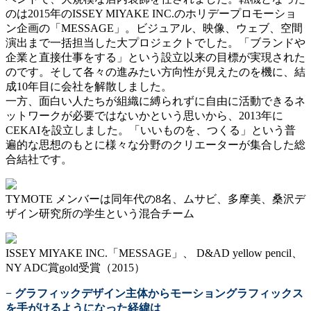
のは2015年のISSEY MIYAKE INC.のホリデープロモーショ
ン企画の「MESSAGE」。ビジュアル、映像、ウェブ、空間
演出まで一括担当した大プロジェクトでした。「ブランドや
企業と直接仕事をする」という設立以来の目標が実現された
のです。そして各々の進みたい方向性が見えたのを機に、結
成10年目に会社を解散しました。
一方、面白い人たちが組織に縛られずに自由に活動できるネ
ットワークが必要ではないかという思いから、2013年に
CEKAIを設立しました。「いいものを、つくる」という普
遍的な思想のもとに様々な分野のクリエーターが集合した総
合結社です。
TYMOTE メンバーは同年代の8名、ムサビ、多摩美、桑沢デ
ザイン研究所の学生という混合チーム
ISSEY MIYAKE INC.「MESSAGE」、 D&AD yellow pencil、
NY ADC賞gold受賞（2015）
− グラフィックデザイン主体からモーショングラフィックス
を手がけるようになった経緯は