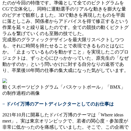
たのが今回の特徴です。準備として全てのピクトグラムを
CGで立体化し、同時に運動選手のリアルな動きを膨大な量
のビデオで観察しました。3Dで動きを再現したものを平面
に落としこみ、関係者からアドバイスを得て修正するという
作業を延々と繰り返したのです。全ての競技の動くピクトグ
ラムを繋げていくのも至難の技でした。
完成形のグラフィックデザインを最大限リスペクトしつつ
も、それに時間を持たせることで表現できるものとはなに
か。「止まっているものを動かすこと」を実現したこのプロ
ジェクトは、ずっと心にひっかかっていた、原先生の「なぜ
動かすのか」という問いかけに対する自分なりの返答であ
り、卒業後10年間の仕事の集大成になった気がしています。
動くスポーツピクトグラム「バスケットボール」「BMX」
の制作過程の画像
− ドバイ万博のアートディレクターとしてのお仕事は
2021年10月に開幕したドバイ万博のテーマは「Where ideas
meet」。実は東京オリンピックで、若者の関心度・参加度が
非常に低かったのを痛感していました。そこで、この企画で