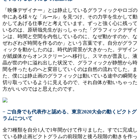
「映像デザイナー」とは静止しているグラフィックやロゴの
中にある様々な「ルール」を見つけ、その力学を生かして動
かしてあげる仕事だと考えています。ずっと強く心に残って
いるのは、原研哉先生がおっしゃった「グラフィックデザイ
ンは、時間と空間を内包しているのに、なぜ動かすのか、な
ぜわざわざ時間を作るのか」という言葉です。自分がグラフ
ィックを動かしたのは、時代的背景が大きかった。デザイン
が紙媒体からオンスクリーンへ移行し、スマホが普及し、液
晶が世の中に溢れ出した状況で、グラフィックが静態から時
間を伴ったものへと変容していくのは自然の流れでした。ま
た、僕には静止画のグラフィックは動いている途中の瞬間を
切り取っているように見えるので、それ自体が動いちゃった
方がいいのではと思えたのです。
− ご自身でも代表作と認める、東京2020大会の動くピクトグ
ラムについて
全73種類を自分1人で1年間かけて作りました。すでに完成し
ている静止画ピクトグラムの前段階と後ろ段階の動きを作っ