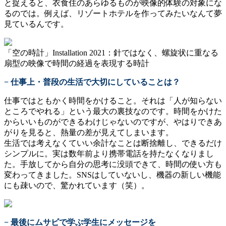
と捉えると、衣食住のあらゆるものが映像的体験の対象にな
るのでは。例えば、リゾートホテルを作ってみたいなんて夢
見ているんです。
「空の時計」Installation 2021：針ではなく、螺旋状に重なる
扇型の映像で時間の経過を表現する時計
− 仕事上・普段の生活で大切にしていることは？
仕事ではともかく時間をかけること。それは「人が知らない
ところでやれる」という最大の裏技なのです。時間をかけた
からいいものができるわけじゃないのですが、やはりできあ
がりを見ると、熱量の差が見えてしまいます。
生活では考えなくていい余計なことは断捨離し、できるだけ
シンプルに。実は数年前より携帯電話を持たなくなりまし
た。手放してから自分の思考に没頭できて、時間の使い方も
変わってきました。SNSはしていないし、機器の新しい機能
にも疎いので、驚かれています（笑）。
− 最後にムサビで学ぶ学生にメッセージを