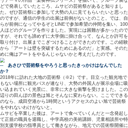
うテーマの作品『楽奏神仏シリーズ』を描いて、グループ展な
どで発表していたところ、ムサビの芸術祭があると知りまし
た。ぜひ芸術祭に参加して大勢の人に見てもらいたいと思った
のですが、通信の学生の出展は前例がないとのこと。では、自
らが前例になってやるぞとLINEで参加希望の仲間を集い、100
人ほどのグループを作りました。実現には困難が多かったので
すが、それでも諦めずに大学側に掛け合って、なんとか許可を
取り付け、出展までこぎつけることができたのです。この経験
から「アートは壁を突破するためにあるのだ」と実感。そのた
めに俺はアートをやるんじゃないかと考えだしたのです。
─ あさひで芸術祭をやろうと思ったきっかけはなんでした
か？
2018年に訪れた大地の芸術祭（※2）です。目立った観光地で
もない場所に観光バスが連なり、大勢の外国人が展示会場に吸
い込まれていく光景に、非常に大きな衝撃を受けました。この
辺りの田んぼの景色は旭とそんなに変わらない。ここでできる
のなら、成田空港から1時間というアクセスのよい旭で芸術祭
をやれないわけがないと。
ムサビを卒業した後は、アートで食べていくんだと一念発起し
て正規の職員を退職し、中学高校の美術講師、児童相談所や特
別支援学校の指導員として働きながら、地元での芸術祭開催に