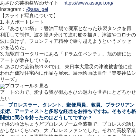
あさひの芸術祭Webサイト：
https://www.asagei.org/
Instagram：
@asa_gei
【スライド写真について】
1. 本人ポートレート
2. 『あさひの塔』：醤油工場で廃棄となった鉄製タンクを再
利用して制作。波を掻き分けて進む船を描き、津波やコロナの
波に負けず、フロンティア精神で乗り越えようというメッセー
ジを込めた。
3. 旭駅前ロータリーにある『ドラム缶ベンチ』。旭の街には
アートが散在している。
4. あさひの芸術祭2023では、東日本大震災の津波被害後に使
われた仮設住宅内に作品を展示。展示絵画は自作『楽奏神仏シ
リーズ』
プロフィールを見る
アートの力で、愛する我が街あさひの魅力を世界にとどろかせ
たい
─ プロレスラー、タレント、郵便局員、教員、ブラジリアン
柔術、アーティストと多彩な経歴をお持ちですね。そもそも格
闘技に関心を持ったのはどうしてですか？
子供の頃はちょうどプロレスブーム全盛期で、プロレスの話し
かしないくらいの、大プロレスファンでした。それで高校卒業