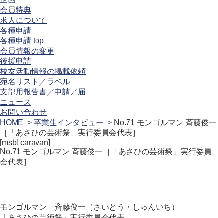
会員特典
求人について
各種申請
各種申請 top
会員情報の変更
後援申請
校友活動情報の掲載依頼
宛名リスト／ラベル
支部用報告書／申請／届
ニュース
お問い合わせ
HOME
>
卒業生インタビュー
> No.71 モンゴルマン 斉藤俊一
［「あさひの芸術祭」実行委員会代表］
[msb! caravan]
No.71 モンゴルマン 斉藤俊一［「あさひの芸術祭」実行委員
会代表］
モンゴルマン 斉藤俊一（さいとう・しゅんいち）
「あさひの芸術祭」実行委員会代表