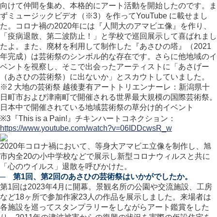
向けて仲間を集め、本格的にアート活動を開始したのです。ま
ずミュージックビデオ（※3）を作ってYouTube に載せまし
た。コロナ禍の2020年には『人間大のアマビエ像』を作り、
「疫病退散、第二波防止！」と学校で巡回展示して喜ばれまし
たよ。また、廃材を利用して制作した『あさひの塔』（2021
年完成）は芸術祭のシンボル的な存在です。さらに他地域のイ
ベントを視察し、そこで出会ったアーティストに「あさげー
（あさひの芸術祭）に出ないか」とスカウトしていました。
※2 大地の芸術祭 越後妻有アートトリエンナーレ：新潟県十
日町市および津南町で開催される世界最大規模の国際芸術祭。
日本中で開催されている地域芸術祭の草分け的イベント
※3『This is a Pain!』チキンハートコネクション：
https://www.youtube.com/watch?v=06IDDcwsR_w
2020年コロナ禍において、等身大アマビエ立像を制作し、旭
市内全20の小中学校などで展示し新型コロナウィルスと共に
「心のウイルス」退散を呼びかけた。
─ 第1回、第2回のあさひの芸術祭はいかがでしたか。
第1回は2023年4月に開幕。景観名所の公園や交流施設、工房
など18ヶ所で参加作家23人の作品を展示しました。来場者は
各施設を巡ってスタンプラリーをしながらアート鑑賞をした