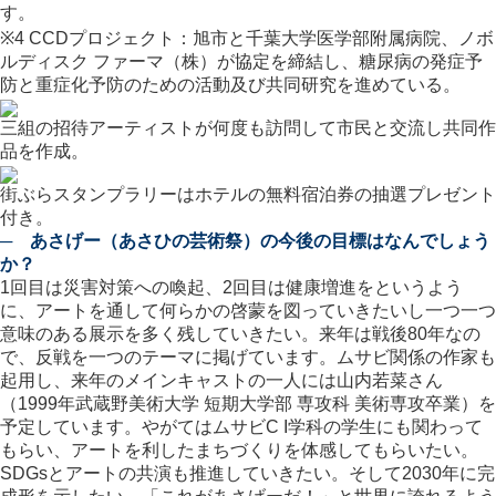
す。
※4 CCDプロジェクト：旭市と千葉大学医学部附属病院、ノボ
ルディスク ファーマ（株）が協定を締結し、糖尿病の発症予
防と重症化予防のための活動及び共同研究を進めている。
三組の招待アーティストが何度も訪問して市民と交流し共同作
品を作成。
街ぶらスタンプラリーはホテルの無料宿泊券の抽選プレゼント
付き。
─ あさげー（あさひの芸術祭）の今後の目標はなんでしょう
か？
1回目は災害対策への喚起、2回目は健康増進をというよう
に、アートを通して何らかの啓蒙を図っていきたいし一つ一つ
意味のある展示を多く残していきたい。来年は戦後80年なの
で、反戦を一つのテーマに掲げています。ムサビ関係の作家も
起用し、来年のメインキャストの一人には山内若菜さん
（1999年武蔵野美術大学 短期大学部 専攻科 美術専攻卒業）を
予定しています。やがてはムサビC I学科の学生にも関わって
もらい、アートを利したまちづくりを体感してもらいたい。
SDGsとアートの共演も推進していきたい。そして2030年に完