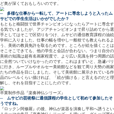
ど奥が深くておもしろいのです。
─ 多様な仕事から一転して、アートに専念しようと入ったム
サビでの学生生活はいかがでしたか？
もともと格闘技で世界チャンピオンになったらアートに専念す
る気でいましたが、アジアチャンピオンまで昇り詰めてから選
手としてはそこで区切りをつけ、ムサビの通信教育課程の油絵
学科に入りました。仕事の幅を増やし一般校でも教えられるよ
う、美術の教員免許を取るためです。ところが絵を描くことは
そこそこできても、他の学生と会話が合わない。つまり自分の
美術の知識は超有名画家程度で、より広い見識を持つ周囲の話
に全然ついていけなかったのです。これはまずいと、急遽パリ
に行き、ルーブルやオルセー美術館などを観て周り大勢の画家
たちの作品を目にしました。そして美術館に展示されている作
品のレベルくらい描ければ、「絵が描ける」と言えるのだと理
解し、それを目指すことにしたのです。
卒業制作作品『楽奏神仏シリーズ』
─ ムサビの芸術祭に通信課程の学生として初めて参加したそ
うですね。
『ロックン阿修羅』の後、神仏が楽器を演奏し平和へ誘うとい