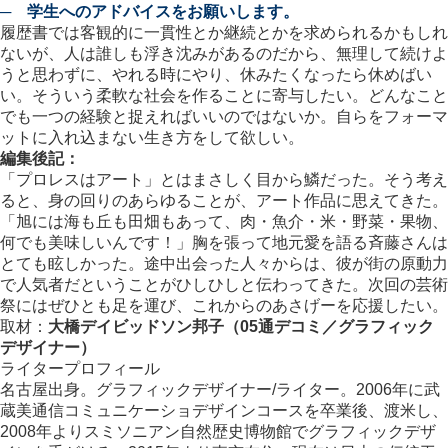
─ 学生へのアドバイスをお願いします。
履歴書では客観的に一貫性とか継続とかを求められるかもしれ
ないが、人は誰しも浮き沈みがあるのだから、無理して続けよ
うと思わずに、やれる時にやり、休みたくなったら休めばい
い。そういう柔軟な社会を作ることに寄与したい。どんなこと
でも一つの経験と捉えればいいのではないか。自らをフォーマ
ットに入れ込まない生き方をして欲しい。
編集後記：
「プロレスはアート」とはまさしく目から鱗だった。そう考え
ると、身の回りのあらゆることが、アート作品に思えてきた。
「旭には海も丘も田畑もあって、肉・魚介・米・野菜・果物、
何でも美味しいんです！」胸を張って地元愛を語る斉藤さんは
とても眩しかった。途中出会った人々からは、彼が街の原動力
で人気者だということがひしひしと伝わってきた。次回の芸術
祭にはぜひとも足を運び、これからのあさげーを応援したい。
取材：
大橋デイビッドソン邦子（05通デコミ／グラフィック
デザイナー）
ライタープロフィール
名古屋出身。グラフィックデザイナー/ライター。2006年に武
蔵美通信コミュニケーショデザインコースを卒業後、渡米し、
2008年よりスミソニアン自然歴史博物館でグラフィックデザ