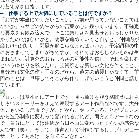
成形を示したい。「これがあさげーだ！」と世界に誇れるよう
な芸術祭を目指します。
─ 仕事する上で大切にしていることは何ですか？
「お前が本当にやりたいことは、お前が思っていないことでは
ないか」ムサビの先生からの言葉が心に残っています。不確定
な要素をも飲み込んで、そこに楽しさを見出せとおっしゃりた
かったのではないかと。物事を進めていくと自ずと、仲間内が
楽しければいい、問題が起こらなければいいと、予定調和の中
におさまってしまいがちですが、それではおもしろいものは生
まれない。計算外のおもしろさの可能性を信じ、それを楽しむ
というゆとりを残したい。芸術祭とは新しい文化を作ること、
自分達は文化の作り手なのだから、過去の踏襲じゃなくて、前
回のことは一旦壊してそこから作り上げていこうと仲間と話し
ています。
プロレスは基本的にアートです。勝ち負けを競う格闘技におも
しろいストーリーを加えて表現するアート作品なのです。大分
体力もいるし危険ですが。だから、やっていることがプロレス
から造形制作に変わって驚かれるけれど、両方ともアートなの
で、自分にとっては油絵から日本画に変わったくらいの感覚な
んです（笑）。そして、作家として制作もするし、プロデュー
サーとしてあさげーを育てていきたい。