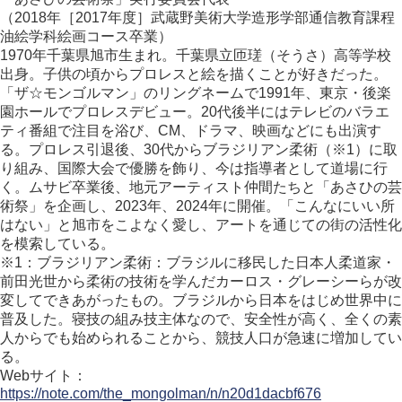
（2018年［2017年度］武蔵野美術大学造形学部通信教育課程
油絵学科絵画コース卒業）
1970年千葉県旭市生まれ。千葉県立匝瑳（そうさ）高等学校
出身。子供の頃からプロレスと絵を描くことが好きだった。
「ザ☆モンゴルマン」のリングネームで1991年、東京・後楽
園ホールでプロレスデビュー。20代後半にはテレビのバラエ
ティ番組で注目を浴び、CM、ドラマ、映画などにも出演す
る。プロレス引退後、30代からブラジリアン柔術（※1）に取
り組み、国際大会で優勝を飾り、今は指導者として道場に行
く。ムサビ卒業後、地元アーティスト仲間たちと「あさひの芸
術祭」を企画し、2023年、2024年に開催。「こんなにいい所
はない」と旭市をこよなく愛し、アートを通じての街の活性化
を模索している。
※1：ブラジリアン柔術：ブラジルに移民した日本人柔道家・
前田光世から柔術の技術を学んだカーロス・グレーシーらが改
変してできあがったもの。ブラジルから日本をはじめ世界中に
普及した。寝技の組み技主体なので、安全性が高く、全くの素
人からでも始められることから、競技人口が急速に増加してい
る。
Webサイト：
https://note.com/the_mongolman/n/n20d1dacbf676