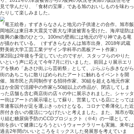
り、2011年の津波被害からの復興の状況を実際の仮設住宅を
見て学んだり、「食材の宝庫」である旭のおいしものを味わっ
たりして楽しみました。
『竜王絵巻』すずきらなさんと地元の子供達との合作。旭市飯
岡地区は東日本大震災で甚大な津波被害を受けた。海岸堤防は
復興の象徴のひとつ。100mの壁画には地元の守り神である竜
が描かれている。（すずきらなさんは旭市出身、2018年武蔵
野美術大学工芸工業デザイン学科卒の黒板アート作家）
第2回は2年後を予定していたのですが、スタッフらのやりた
いという声に応えて今年7月に行いました。前回より展示エリ
アを狭め「あさひ街ぶら芸術祭」として、ぶらぶら歩きながら
街のあちこちに散りばめられたアートに触れるイベントを開
催。旭市民と共同制作する招待作家、30組を超える地元作家
ほか全国で活躍中の作家ら50組以上の作品が、閉店してしま
った店舗も含む商店街の店々の中に展示されました。シャッタ
ー街はアートの展示場として蘇り、営業している店にとっては
常連客以外が足を運ぶきっかけとなる。コロナで希薄化した近
所付き合いの復活につなげたいと考えました。また、旭市が取
り組む糖尿病予防のCCDプロジェクト（※4）の一環として、
街を歩いて健康になろうというウォークラリーも実施。来年は
過去2年間のいいところをミックスした発展形を考えていま