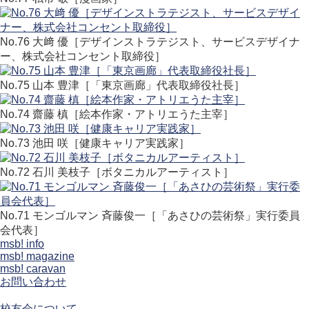
No.76 大﨑 優［デザインストラテジスト、サービスデザイナ
ー、株式会社コンセント取締役］
No.75 山本 豊津［「東京画廊」代表取締役社長］
No.74 齋藤 槙［絵本作家・アトリエうた主宰］
No.73 池田 咲［健康キャリア実践家］
No.72 石川 美枝子［ボタニカルアーティスト］
No.71 モンゴルマン 斉藤俊一［「あさひの芸術祭」実行委員
会代表］
msb! info
msb! magazine
msb! caravan
お問い合わせ
校友会について