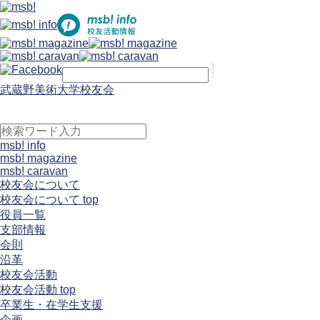
武蔵野美術大学校友会
msb! info
msb! magazine
msb! caravan
校友会について
校友会について top
役員一覧
支部情報
会則
沿革
校友会活動
校友会活動 top
卒業生・在学生支援
企画