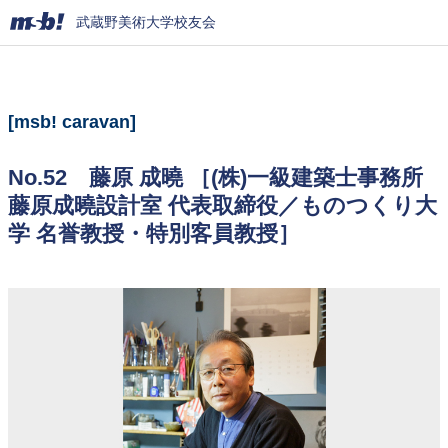
武蔵野美術大学校友会
[msb! caravan]
No.52 藤原 成曉 ［(株)一級建築士事務所
藤原成曉設計室 代表取締役／ものつくり大
学 名誉教授・特別客員教授］