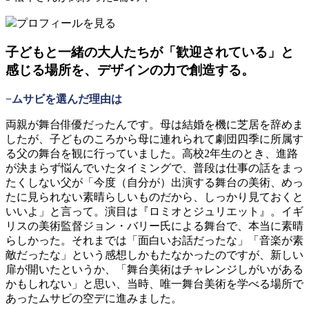
プロフィールを見る
子どもと一緒の大人たちが「歓迎されている」と
感じる場所を、デザインの力で創造する。
−ムサビを選んだ理由は
両親が舞台俳優だったんです。母は結婚を機に芝居を辞めま
したが、子どものころから母に連れられて劇団四季に所属す
る父の舞台を観に行っていました。高校2年生のとき、進路
が決まらず悩んでいたタイミングで、普段は仕事の話をまっ
たくしない父が「今度（自分が）出演する舞台の美術、めっ
たに見られない素晴らしいものだから、しっかり見ておくと
いいよ」と言って。演目は『ロミオとジュリエット』。イギ
リスの美術監督ジョン・バリー氏による舞台で、本当に素晴
らしかった。それまでは「面白いお話だったな」「音楽が素
敵だったな」という感想しかもたなかったのですが、新しい
扉が開いたというか、「舞台美術はチャレンジしがいがある
かもしれない」と思い、当時、唯一舞台美術を学べる場所で
あったムサビの空デに進みました。