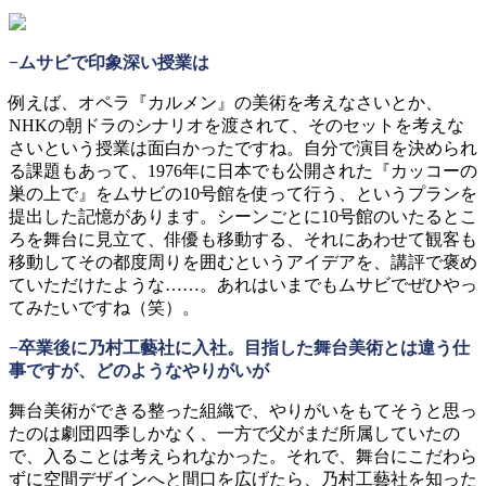
−ムサビで印象深い授業は
例えば、オペラ『カルメン』の美術を考えなさいとか、
NHKの朝ドラのシナリオを渡されて、そのセットを考えな
さいという授業は面白かったですね。自分で演目を決められ
る課題もあって、1976年に日本でも公開された『カッコーの
巣の上で』をムサビの10号館を使って行う、というプランを
提出した記憶があります。シーンごとに10号館のいたるとこ
ろを舞台に見立て、俳優も移動する、それにあわせて観客も
移動してその都度周りを囲むというアイデアを、講評で褒め
ていただけたような……。あれはいまでもムサビでぜひやっ
てみたいですね（笑）。
−卒業後に乃村工藝社に入社。目指した舞台美術とは違う仕
事ですが、どのようなやりがいが
舞台美術ができる整った組織で、やりがいをもてそうと思っ
たのは劇団四季しかなく、一方で父がまだ所属していたの
で、入ることは考えられなかった。それで、舞台にこだわら
ずに空間デザインへと間口を広げたら、乃村工藝社を知った