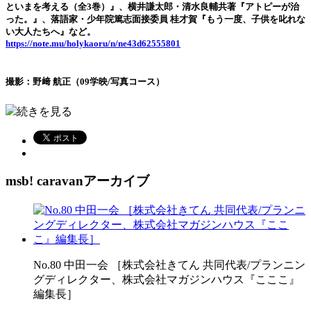
といまを考える（全3巻）』、横井謙太郎・清水良輔共著『アトピーが治
った。』、落語家・少年院篤志面接委員 桂才賀『もう一度、子供を叱れな
い大人たちへ』など。
https://note.mu/holykaoru/n/ne43d62555801
撮影：野﨑 航正（09学映/写真コース）
続きを見る
msb! caravanアーカイブ
No.80 中田一会 ［株式会社きてん 共同代表/プランニン
グディレクター、株式会社マガジンハウス『こここ』
編集長］