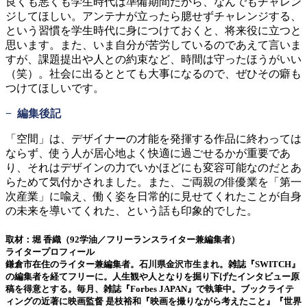
良くも悪くも学生時代は準備期間だから、なんでもチャレン
ジしてほしい。アンテナが立ったら臆せずチャレンジする、
という習慣を学生時代に身につけておくと、将来役に立つと
思います。また、いま自分が苦労しているのであえて言いま
すが、課題提出や人との約束など、時間は守ったほうがいい
（笑）。社会に出るととても大事になるので、ぜひその癖も
つけてほしいです。
− 編集後記
「空間」は、デザイナーの才能を発揮する作品に終わっては
ならず、使う人が居心地よく快適に過ごせるかが重要であ
り、それはデザインの力でいかほどにも変容可能なのだとあ
らためて気付かされました。また、ご両親の俳優業を「第一
次産業」に喩え、働く姿を日常的に見せてくれたことが自身
の未来を導いてくれた、という話も印象的でした。
取材：
堀 香織（92学油／フリーランスライター兼編集者）
ライタープロフィール
鎌倉市在住のライター兼編集者。石川県金沢市生まれ。雑誌『SWITCH』
の編集者を経てフリーに。人生観や人となりを掘り下げたインタビュー原
稿を得意とする。毎月、雑誌『Forbes JAPAN』で執筆中。ブックライテ
ィングの近著に映画監督 是枝裕和『映画を撮りながら考えたこと』『世界