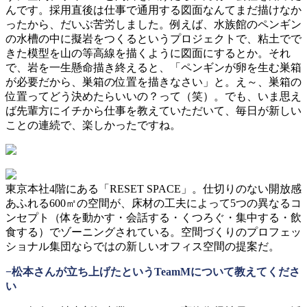
んです。採用直後は仕事で通用する図面なんてまだ描けなか
ったから、だいぶ苦労しました。例えば、水族館のペンギン
の水槽の中に擬岩をつくるというプロジェクトで、粘土でで
きた模型を山の等高線を描くように図面にするとか。それ
で、岩を一生懸命描き終えると、「ペンギンが卵を生む巣箱
が必要だから、巣箱の位置を描きなさい」と。え～、巣箱の
位置ってどう決めたらいいの？って（笑）。でも、いま思え
ば先輩方にイチから仕事を教えていただいて、毎日が新しい
ことの連続で、楽しかったですね。
東京本社4階にある「RESET SPACE」。仕切りのない開放感
あふれる600㎡の空間が、床材の工夫によって5つの異なるコ
ンセプト（体を動かす・会話する・くつろぐ・集中する・飲
食する）でゾーニングされている。空間づくりのプロフェッ
ショナル集団ならではの新しいオフィス空間の提案だ。
−松本さんが立ち上げたというTeamMについて教えてくださ
い