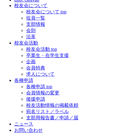
校友会について
校友会について top
役員一覧
支部情報
会則
沿革
校友会活動
校友会活動 top
卒業生・在学生支援
企画
会員特典
求人について
各種申請
各種申請 top
会員情報の変更
後援申請
校友活動情報の掲載依頼
宛名リスト／ラベル
支部用報告書／申請／届
ニュース
お問い合わせ