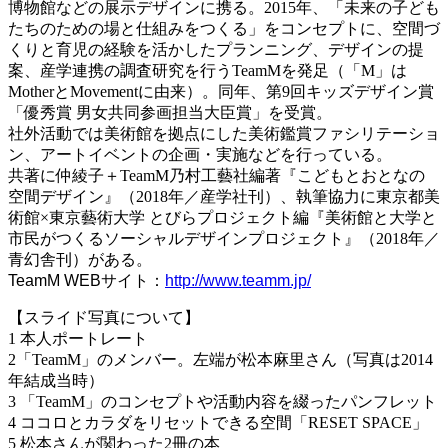
博物館などの展示デザインに携る。2015年、「未来の子ども
たちのための場と仕組みをつくる」をコンセプトに、空間づ
くりと育児の経験を活かしたプランニング、デザインの提
案、産学連携の調査研究を行うTeamMを発足（「M」は
MotherとMovementに由来）。同年、第9回キッズデザイン賞
「優秀賞 男女共同参画担当大臣賞」を受賞。
社外活動では美術館を拠点にした美術鑑賞ファシリテーショ
ン、アートイベントの企画・実施などを行っている。
共著に仲綾子＋TeamM乃村工藝社編著『こどもとおとなの
空間デザイン』（2018年／産学社刊）、執筆協力に東京都美
術館×東京藝術大学 とびらプロジェクト編『美術館と大学と
市民がつくるソーシャルデザインプロジェクト』（2018年／
青幻舎刊）がある。
TeamM WEBサイト：
http://www.teamm.jp/
【スライド写真について】
1 本人ポートレート
2「TeamM」のメンバー。左端が松本麻里さん（写真は2014
年結成当時）
3 「TeamM」のコンセプトや活動内容を綴ったパンフレット
4 ココロとカラダをリセットできる空間「RESET SPACE」
5 松本さんが関わった2冊の本