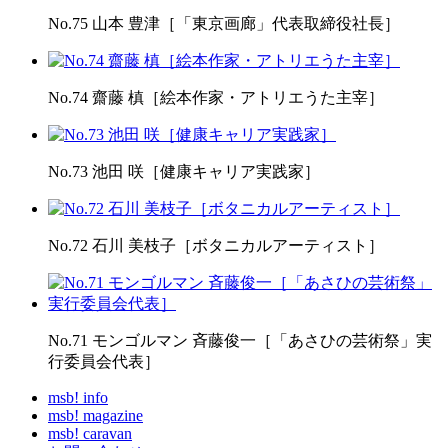
No.75 山本 豊津［「東京画廊」代表取締役社長］
No.74 齋藤 槙［絵本作家・アトリエうた主宰］
No.73 池田 咲［健康キャリア実践家］
No.72 石川 美枝子［ボタニカルアーティスト］
No.71 モンゴルマン 斉藤俊一［「あさひの芸術祭」実
行委員会代表］
msb! info
msb! magazine
msb! caravan