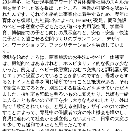
2014年冬、社内新規事業アワードで育休復帰社員のスキル活
用を骨子とした案を提出したところ、事業の可能性を認めら
れたんです。それで本格的に事業化に着手するため、翌年に
育休から復帰した社員5名によってTeamMが発足。商業施設
のベビー休憩室や子どもたちが遊べる共用部空間、学童保
育、博物館での子ども向けの展示室など、安心・安全・快適
に子どもと過ごせる空間づくりのプランニング 、デザイ
ン、ワークショップ、ファシリテーションを実践していま
す。
活動を始めたころは、商業施設のお手洗いやベビー休憩室
は、機能的ではあるけれど、ホスピタリティ的な視点が少な
かった。例えば、ベビー休憩室はおむつ交換台と調乳器が同
じエリアに設置されていることが多いのですが、母親からす
るとトイレと食事を同じ場所で行うことは抵抗がある。それ
で衝立を立てるとか、別室にする提案などをさせていただき
ました。授乳室も壁紙を明るいものに変えたり、兄姉も一緒
に入ることも多いので椅子を少し大きなものにしたり。外出
先で「歓迎されている」と思える空間をデザインの力で増や
すことによって、育児中の保護者の方の外出機会を増やし、
育児に追われて社会から孤立化しないように、日常の大変さ
を少しでも緩和できたらと思ったんです。
現在はTeamMという特別な部署があるわけではなく、40人